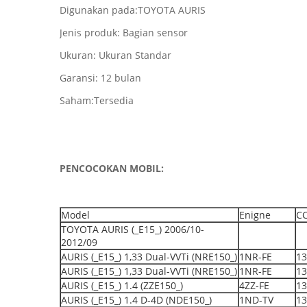
Digunakan pada:TOYOTA AURIS
Jenis produk: Bagian sensor
Ukuran: Ukuran Standar
Garansi: 12 bulan
Saham:Tersedia
PENCOCOKAN MOBIL:
Model
Enigne
C
TOYOTA AURIS (_E15_) 2006/10-
2012/09
AURIS (_E15_) 1,33 Dual-VVTi (NRE150_)
1NR-FE
13
AURIS (_E15_) 1,33 Dual-VVTi (NRE150_)
1NR-FE
13
AURIS (_E15_) 1.4 (ZZE150_)
4ZZ-FE
13
AURIS (_E15_) 1.4 D-4D (NDE150_)
1ND-TV
13