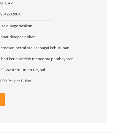
MHC AP
89542-02061
bisa dinegosiasikan
dapat dinegosiasikan
Kemasan netral atau sebagai kebutuhan
3 hari kerja setelah menerima pembayaran
T/T, Western Union Paypal,
1000 Pcs per Bulan