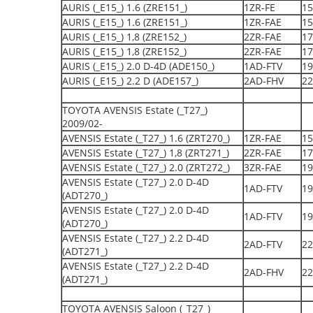
AURIS (_E15_) 1.6 (ZRE151_)
1ZR-FE
15
AURIS (_E15_) 1.6 (ZRE151_)
1ZR-FAE
15
AURIS (_E15_) 1,8 (ZRE152_)
2ZR-FAE
17
AURIS (_E15_) 1,8 (ZRE152_)
2ZR-FAE
17
AURIS (_E15_) 2.0 D-4D (ADE150_)
1AD-FTV
19
AURIS (_E15_) 2.2 D (ADE157_)
2AD-FHV
22
TOYOTA AVENSIS Estate (_T27_)
2009/02-
AVENSIS Estate (_T27_) 1.6 (ZRT270_)
1ZR-FAE
15
AVENSIS Estate (_T27_) 1,8 (ZRT271_)
2ZR-FAE
17
AVENSIS Estate (_T27_) 2.0 (ZRT272_)
3ZR-FAE
19
AVENSIS Estate (_T27_) 2.0 D-4D
1AD-FTV
19
(ADT270_)
AVENSIS Estate (_T27_) 2.0 D-4D
1AD-FTV
19
(ADT270_)
AVENSIS Estate (_T27_) 2.2 D-4D
2AD-FTV
22
(ADT271_)
AVENSIS Estate (_T27_) 2.2 D-4D
2AD-FHV
22
(ADT271_)
TOYOTA AVENSIS Saloon (_T27_)