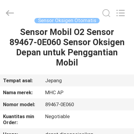
MHC
Linkway
Auto
Parts
Limited.
Sensor Oksigen Otomatis
All
Rights
Reserved.
Sensor Mobil O2 Sensor
RUMAH
89467-0E060 Sensor Oksigen
PRODUK
Depan untuk Penggantian
Mobil
TENTANG
KAMI
Tempat asal:
Jepang
Nama merek:
MHC AP
TUR
Nomor model:
89467-0E060
PABRIK
Kuantitas min
Negotiable
Order:
KONTROL