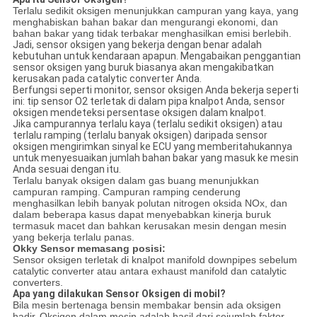
Terlalu sedikit oksigen menunjukkan campuran yang kaya, yang
menghabiskan bahan bakar dan mengurangi ekonomi, dan
bahan bakar yang tidak terbakar menghasilkan emisi berlebih.
Jadi, sensor oksigen yang bekerja dengan benar adalah
kebutuhan untuk kendaraan apapun. Mengabaikan penggantian
sensor oksigen yang buruk biasanya akan mengakibatkan
kerusakan pada catalytic converter Anda.
Berfungsi seperti monitor, sensor oksigen Anda bekerja seperti
ini: tip sensor O2 terletak di dalam pipa knalpot Anda, sensor
oksigen mendeteksi persentase oksigen dalam knalpot.
Jika campurannya terlalu kaya (terlalu sedikit oksigen) atau
terlalu ramping (terlalu banyak oksigen) daripada sensor
oksigen mengirimkan sinyal ke ECU yang memberitahukannya
untuk menyesuaikan jumlah bahan bakar yang masuk ke mesin
Anda sesuai dengan itu.
Terlalu banyak oksigen dalam gas buang menunjukkan
campuran ramping.
Campuran ramping cenderung
menghasilkan lebih banyak polutan nitrogen oksida NOx, dan
dalam beberapa kasus dapat menyebabkan kinerja buruk
termasuk macet dan bahkan kerusakan mesin dengan mesin
yang bekerja terlalu panas.
Okky Sensor memasang posisi:
Sensor oksigen terletak di knalpot manifold downpipes sebelum
catalytic converter atau antara exhaust manifold dan catalytic
converters.
Apa yang dilakukan Sensor Oksigen di mobil?
Bila mesin bertenaga bensin membakar bensin ada oksigen
hadir.
Oksigen dalam mesin adalah hasil dari sejumlah faktor