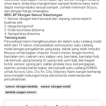
situs kami, Anda bisa mengirimkan sampel Anda ke kami, kami
dapat memproduksi sesuai sampel. Jumlah minimum 50 pcs,
dan dengan harga terjangkau.
MHC AP Oksigen Sensor Keuntungan:
1. Sensor oksigen kami berasal dari Jepang, sama seperti
kualitas asli.
2. Harga Kompetitif
3. Order kecil bisa diterima
4. Sampel bisa diterima
Tentang kami:
Perusahaan kami mengkhususkan diri dalam suku cadang mobil
lebih dari 15 tahun, menyediakan semua jenis suku cadang
mobil dengan pengalaman yang kaya, teknik yang telah terbukti.
Khusus untuk bagian chassis: mount mesin, lengan kontrol,
bantalan rem, cakram rem, kaliper rem, bantalan, bantalan hub,
rak kemudi, ujung batang tir, ujung rack, joint ball, dan bagian
listrik: sensor, spring jam, saklar jendela, busi, koil pengapian,
injektor, pompa bahan bakar, dan banyak suku cadang HONDA
untuk Accord, Civic, Crv, Fit, City, Odyssey. Kami sangat berharap
bisa menjalin hubungan kerja sama bisnis selamanya dan
persahabatan.
sensor oksigen lambda
sensor oksigen mobil
lambda oxygen sensor