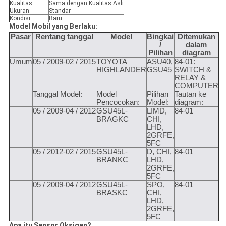
Kualitas:
Sama dengan Kualitas Asli
Ukuran:
Standar
Kondisi:
Baru
Model Mobil yang Berlaku:
Pasar
Rentang tanggal
Model
Bingkai
Ditemukan
/
dalam
Pilihan
diagram
Umum
05 / 2009-02 / 2015
TOYOTA
ASU40,
84-01:
HIGHLANDER
GSU45
SWITCH &
RELAY &
COMPUTER
Tanggal Model:
Model
Pilihan
Tautan ke
Pencocokan:
Model:
diagram:
05 / 2009-04 / 2012
GSU45L-
LIMD,
84-01
BRAGKC
CHI,
LHD,
2GRFE,
5FC
05 / 2012-02 / 2015
GSU45L-
D, CHI,
84-01
BRANKC
LHD,
2GRFE,
5FC
05 / 2009-04 / 2012
GSU45L-
SPO,
84-01
BRASKC
CHI,
LHD,
2GRFE,
5FC
Apa itu Sensor Oksigen?