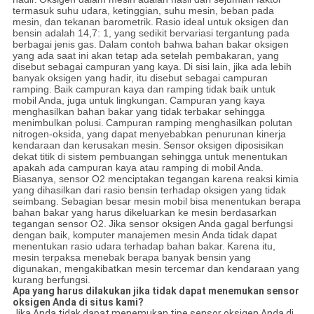
termasuk suhu udara, ketinggian, suhu mesin, beban pada
mesin, dan tekanan barometrik.
Rasio ideal untuk oksigen dan
bensin adalah 14,7: 1, yang sedikit bervariasi tergantung pada
berbagai jenis gas.
Dalam contoh bahwa bahan bakar oksigen
yang ada saat ini akan tetap ada setelah pembakaran, yang
disebut sebagai campuran yang kaya.
Di sisi lain, jika ada lebih
banyak oksigen yang hadir, itu disebut sebagai campuran
ramping.
Baik campuran kaya dan ramping tidak baik untuk
mobil Anda, juga untuk lingkungan.
Campuran yang kaya
menghasilkan bahan bakar yang tidak terbakar sehingga
menimbulkan polusi.
Campuran ramping menghasilkan polutan
nitrogen-oksida, yang dapat menyebabkan penurunan kinerja
kendaraan dan kerusakan mesin.
Sensor oksigen diposisikan
dekat titik di sistem pembuangan sehingga untuk menentukan
apakah ada campuran kaya atau ramping di mobil Anda.
Biasanya, sensor O2 menciptakan tegangan karena reaksi kimia
yang dihasilkan dari rasio bensin terhadap oksigen yang tidak
seimbang.
Sebagian besar mesin mobil bisa menentukan berapa
bahan bakar yang harus dikeluarkan ke mesin berdasarkan
tegangan sensor O2.
Jika sensor oksigen Anda gagal berfungsi
dengan baik, komputer manajemen mesin Anda tidak dapat
menentukan rasio udara terhadap bahan bakar.
Karena itu,
mesin terpaksa menebak berapa banyak bensin yang
digunakan, mengakibatkan mesin tercemar dan kendaraan yang
kurang berfungsi.
Apa yang harus dilakukan jika tidak dapat menemukan sensor
oksigen Anda di situs kami?
Jika Anda tidak dapat menemukan tipe sensor oksigen Anda di