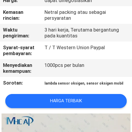
Harga:
dapat dinegosiasikan
KUALITAS
Kemasan
Netral packing atau sebagai
rincian:
persyaratan
HUBUNGI
Waktu
3 hari kerja, Terutama bergantung
KAMI
pengiriman:
pada kuantitas
Syarat-syarat
T / T Western Union Paypal
PERMINTAAN
pembayaran:
PENAWARAN
Menyediakan
1000pcs per bulan
kemampuan:
SITEMAP
Sorotan:
,
lambda sensor oksigen
sensor oksigen mobil
PRIVACY
HARGA TERBAIK
POLICY