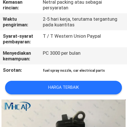
Kemasan
Netral packing atau sebagai
KUALITAS
rincian:
persyaratan
Waktu
2-5 hari kerja, terutama tergantung
HUBUNGI
pengiriman:
pada kuantitas
KAMI
Syarat-syarat
T / T Western Union Paypal
pembayaran:
PERMINTAAN
Menyediakan
PC 3000 per bulan
PENAWARAN
kemampuan:
Sorotan:
,
fuel spray nozzle
car electrical parts
SITEMAP
HARGA TERBAIK
PRIVACY
POLICY