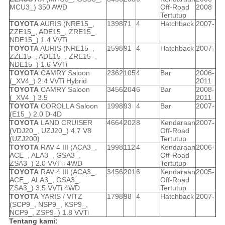
MCU3_) 350 AWD
Off-Road
2008
Tertutup
TOYOTA
AURIS (NRE15_,
1398
71
4
Hatchback
2007-
ZZE15_, ADE15_, ZRE15_,
NDE15_) 1.4 VVTi
TOYOTA
AURIS (NRE15_,
1598
91
4
Hatchback
2007-
ZZE15_, ADE15_, ZRE15_,
NDE15_) 1.6 VVTi
TOYOTA
CAMRY Saloon
2362
105
4
Bar
2006-
(_XV4_) 2.4 VVTi Hybrid
2011
TOYOTA
CAMRY Saloon
3456
204
6
Bar
2008-
(_XV4_) 3.5
2011
TOYOTA
COROLLA Saloon
1998
93
4
Bar
2007-
(E15_) 2.0 D-4D
TOYOTA
LAND CRUISER
4664
202
8
Kendaraan
2007-
(VDJ20_, UZJ20_) 4.7 V8
Off-Road
(UZJ200)
Tertutup
TOYOTA
RAV 4 III (ACA3_,
1998
112
4
Kendaraan
2006-
ACE_, ALA3_, GSA3_,
Off-Road
ZSA3_) 2.0 VVT-i 4WD
Tertutup
TOYOTA
RAV 4 III (ACA3_,
3456
201
6
Kendaraan
2005-
ACE_, ALA3_, GSA3_,
Off-Road
ZSA3_) 3,5 VVTi 4WD
Tertutup
TOYOTA
YARIS / VITZ
1798
98
4
Hatchback
2007-
(SCP9_, NSP9_, KSP9_,
NCP9_, ZSP9_) 1.8 VVTi
Tentang kami: