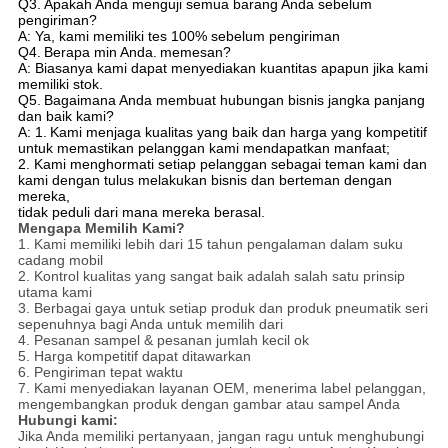
Q3.
Apakah Anda menguji semua barang Anda sebelum
pengiriman?
A: Ya, kami memiliki tes 100% sebelum pengiriman
Q4.
Berapa min Anda.
memesan?
A: Biasanya kami dapat menyediakan kuantitas apapun jika kami
memiliki stok.
Q5.
Bagaimana Anda membuat hubungan bisnis jangka panjang
dan baik kami?
A: 1.
Kami menjaga kualitas yang baik dan harga yang kompetitif
untuk memastikan pelanggan kami mendapatkan manfaat;
2. Kami menghormati setiap pelanggan sebagai teman kami dan
kami dengan tulus melakukan bisnis dan berteman dengan
mereka,
tidak peduli dari mana mereka berasal.
Mengapa Memilih Kami?
1. Kami memiliki lebih dari 15 tahun pengalaman dalam suku
cadang mobil
2. Kontrol kualitas yang sangat baik adalah salah satu prinsip
utama kami
3. Berbagai gaya untuk setiap produk dan produk pneumatik seri
sepenuhnya bagi Anda untuk memilih dari
4. Pesanan sampel & pesanan jumlah kecil ok
5. Harga kompetitif dapat ditawarkan
6. Pengiriman tepat waktu
7. Kami menyediakan layanan OEM, menerima label pelanggan,
mengembangkan produk dengan gambar atau sampel Anda
Hubungi kami:
Jika Anda memiliki pertanyaan, jangan ragu untuk menghubungi