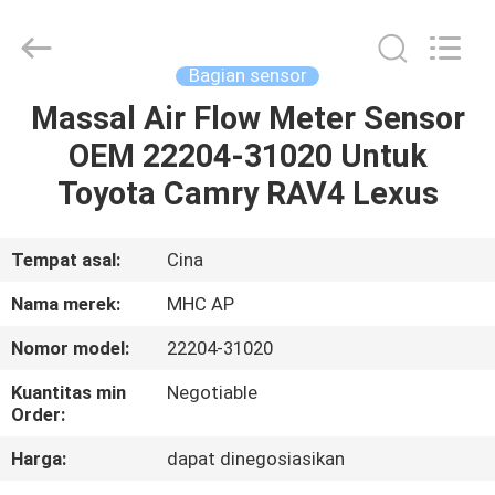
MHC
Linkway
Auto
Parts
Limited.
Bagian sensor
All
Rights
Reserved.
Massal Air Flow Meter Sensor
RUMAH
OEM 22204-31020 Untuk
PRODUK
Toyota Camry RAV4 Lexus
TENTANG
Tempat asal:
Cina
KAMI
Nama merek:
MHC AP
Nomor model:
22204-31020
TUR
Kuantitas min
Negotiable
PABRIK
Order:
Harga:
dapat dinegosiasikan
KONTROL