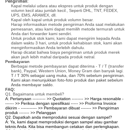
Pengiriman:
Kapal melalui udara atau ekspres untuk produk dengan
volumn kecil atau jumlah kecil., Seperti DHL, TNT, FEDEX,
UPS, EMS, ARAMEX, dll.
Kapal oleh kapal untuk produk volumn besar.
Harap informasikan metode pengiriman Anda saat melakukan
pemesanan, atau kami dapat memilih metode termurah untuk
Anda dari forwarder kami sendiri.
Untuk produk stok kami, kami dapat mengirim kepada Anda
dalam waktu 3 hari, untuk produk kehabisan stok, kami akan
menginformasikan Anda terlebih dahulu.
Harap dicatat bahwa biaya pengiriman untuk produk merek
akan jauh lebih mahal daripada produk netral.
Pembayaran
Berbagai metode pembayaran dapat diterima - T / T (transfer
bank), Paypal, Western Union, Money Gram dan banyak lagi.
T / T 30% sebagai uang muka, dan 70% sebelum pengiriman.
Kami akan menunjukkan foto-foto produk dan paket sebelum
Anda membayar saldo.
FAQ:
Q1.
Bagaimana untuk membeli?
A: Pertanyaan --------- >> Quotation -------- >> Harga resonable -
------ >> Periksa dengan spesifikasi ----- >> Proforma Invoice
dikirim - ----------- >> Pembayaran dibuat ------- >> Pengiriman
produk ------- >> Pelanggan
Q2.
Dapatkah anda memproduksi sesuai dengan sampel?
A: Ya, kami dapat memproduksi dengan sampel atau gambar
teknis Anda.
Kita bisa membangun cetakan dan perlengkapan.