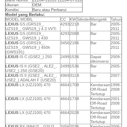
Ganti Nomor:
22204-31010 22204-0T010
Ukuran:
OEM
Kondisi:
Baru atau Perbarui
Model yang Berlaku:
MODEL MOBIL
CC
KW
Silinder
Mengetik
Tahun
LEXUS
GS (GRS19_,
4293
221
8
Bar
2005-
UZS19_, GWS19_) 4.3 VVTi
2011
LEXUS
GS (GRS19_,
4293
208
8
Bar
2005-
UZS19_, GWS19_) 430
2011
LEXUS
GS (GRS19_,
3456
218
6
Bar
2006-
UZS19_, GWS19_) 450h
2011
(GWS191)
LEXUS
IS C (GSE2_) 250
2499
153
6
Dapat
2009-
dikonversi
LEXUS
IS II (GSE2_, ALE2_,
2499
153
6
Bar
2005-
USE2_) 250 (GSE20)
LEXUS
IS II (GSE2_, ALE2_,
4969
311
8
Bar
2007-
USE2_) ADALAH F (USE20)
LEXUS
LX (UZJ100) 470
4664
170
8
Kendaraan
1998-
Off-Road
2008
Tertutup
LEXUS
LX (UZJ100) 470
4664
173
8
Kendaraan
2001-
Off-Road
2008
Tertutup
LEXUS
LX (UZJ100) 470
4664
202
8
Kendaraan
2002-
Off-Road
2008
Tertutup
LEXUS
RX (MHU3_, GSU3_,
3456
203
6
Kendaraan
2006-