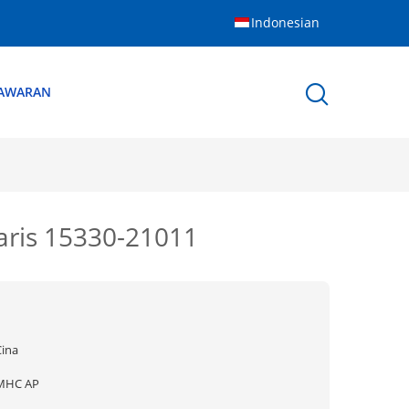
Indonesian
NAWARAN
aris 15330-21011
Cina
MHC AP