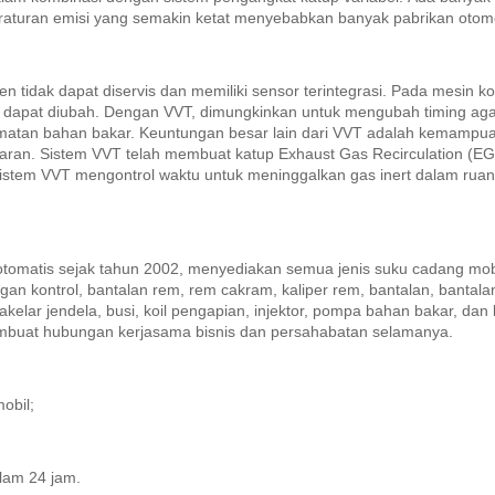
raturan emisi yang semakin ketat menyebabkan banyak pabrikan otom
tidak dapat diservis dan memiliki sensor terintegrasi.
Pada mesin ko
 dapat diubah.
Dengan VVT, dimungkinkan untuk mengubah timing agar 
matan bahan bakar.
Keuntungan besar lain dari VVT adalah kemampua
aran.
Sistem VVT telah membuat katup Exhaust Gas Recirculation (E
istem VVT mengontrol waktu untuk meninggalkan gas inert dalam ruan
.
omatis sejak tahun 2002, menyediakan semua jenis suku cadang mobi
an kontrol, bantalan rem, rem cakram, kaliper rem, bantalan, bantala
sakelar jendela, busi, koil pengapian, injektor, pompa bahan bakar, d
mbuat hubungan kerjasama bisnis dan persahabatan selamanya.
obil;
lam 24 jam.