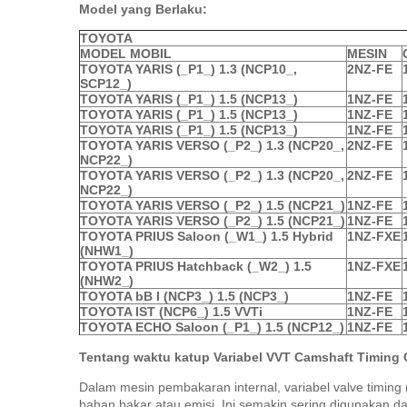
Model yang Berlaku:
TOYOTA
MODEL MOBIL
MESIN
TOYOTA YARIS (_P1_) 1.3 (NCP10_,
2NZ-FE
SCP12_)
TOYOTA YARIS (_P1_) 1.5 (NCP13_)
1NZ-FE
TOYOTA YARIS (_P1_) 1.5 (NCP13_)
1NZ-FE
TOYOTA YARIS (_P1_) 1.5 (NCP13_)
1NZ-FE
TOYOTA YARIS VERSO (_P2_) 1.3 (NCP20_,
2NZ-FE
NCP22_)
TOYOTA YARIS VERSO (_P2_) 1.3 (NCP20_,
2NZ-FE
NCP22_)
TOYOTA YARIS VERSO (_P2_) 1.5 (NCP21_)
1NZ-FE
TOYOTA YARIS VERSO (_P2_) 1.5 (NCP21_)
1NZ-FE
TOYOTA PRIUS Saloon (_W1_) 1.5 Hybrid
1NZ-FXE
(NHW1_)
TOYOTA PRIUS Hatchback (_W2_) 1.5
1NZ-FXE
(NHW2_)
TOYOTA bB I (NCP3_) 1.5 (NCP3_)
1NZ-FE
TOYOTA IST (NCP6_) 1.5 VVTi
1NZ-FE
TOYOTA ECHO Saloon (_P1_) 1.5 (NCP12_)
1NZ-FE
Tentang waktu katup Variabel VVT Camshaft Timing C
Dalam mesin pembakaran internal, variabel valve timing
bahan bakar atau emisi.
Ini semakin sering digunakan d