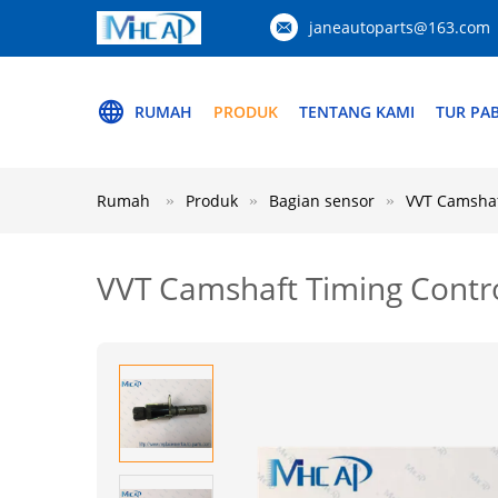
janeautoparts@163.com
RUMAH
PRODUK
TENTANG KAMI
TUR PAB
Rumah
Produk
Bagian sensor
VVT Camshaf
VVT Camshaft Timing Contro