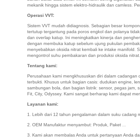
mekanik hingga sistem elektro-hidraulik dan camless.
Pe
Operasi VVT:
Sistem VVT mudah didiagnosis.
Sebagian besar komponen 
tertutup tergantung pada poros engkol dan polanya tidak
dan overlap katup.
Ini meningkatkan kinerja dan penghe
dengan membuka katup sebelum ujung pukulan pembak
menyebabkan oksida nitrat kembali ke intake manifold.
S
mengontrol suhu pembakaran dan produksi oksida nitrat
Tentang kami:
Perusahaan kami mengkhususkan diri dalam cadangan ot
terbukti.
Khusus untuk bagian casis: dudukan engine, leng
sambungan bola, dan bagian listrik: sensor, pegas jam, 
Fit, City, Odyssey.
Kami sangat berharap kami dapat me
Layanan kami:
1. Lebih dari 12 tahun pengalaman dalam suku cadang m
2. OEM Manufaktur menyambut: Produk, Paket ...
3. Kami akan membalas Anda untuk pertanyaan Anda da