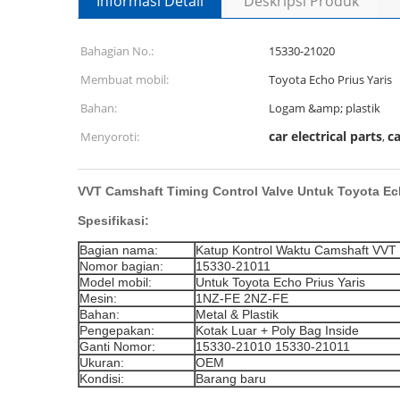
Informasi Detail
Deskripsi Produk
Bahagian No.:
15330-21020
Membuat mobil:
Toyota Echo Prius Yaris
Bahan:
Logam &amp; plastik
car electrical parts
ca
Menyoroti:
,
VVT Camshaft Timing Control Valve Untuk Toyota Ech
Spesifikasi:
Bagian nama:
Katup Kontrol Waktu Camshaft VVT
Nomor bagian:
15330-21011
Model mobil:
Untuk Toyota Echo Prius Yaris
Mesin:
1NZ-FE 2NZ-FE
Bahan:
Metal & Plastik
Pengepakan:
Kotak Luar + Poly Bag Inside
Ganti Nomor:
15330-21010 15330-21011
Ukuran:
OEM
Kondisi:
Barang baru