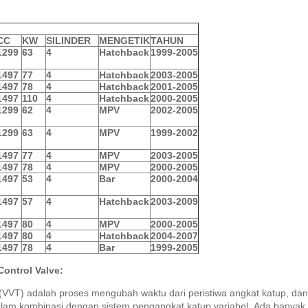
CC
KW
SILINDER
MENGETIK
TAHUN
1299
63
4
Hatchback
1999-2005
1497
77
4
Hatchback
2003-2005
1497
78
4
Hatchback
2001-2005
1497
110
4
Hatchback
2000-2005
1299
62
4
MPV
2002-2005
1299
63
4
MPV
1999-2002
1497
77
4
MPV
2003-2005
1497
78
4
MPV
2000-2005
1497
53
4
Bar
2000-2004
1497
57
4
Hatchback
2003-2009
1497
80
4
MPV
2000-2005
1497
80
4
Hatchback
2004-2007
1497
78
4
Bar
1999-2005
ontrol Valve:
 (VVT) adalah proses mengubah waktu dari peristiwa angkat katup, da
alam kombinasi dengan sistem pengangkat katup variabel.
Ada banyak c