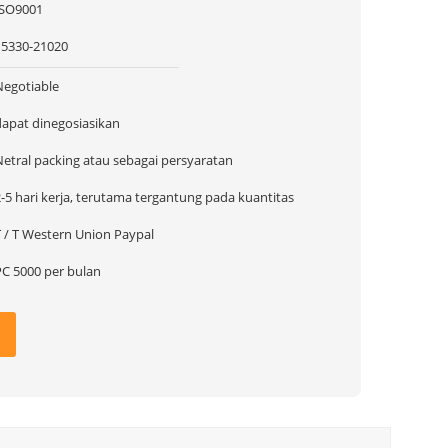
ISO9001
15330-21020
Negotiable
dapat dinegosiasikan
Netral packing atau sebagai persyaratan
-5 hari kerja, terutama tergantung pada kuantitas
T / T Western Union Paypal
PC 5000 per bulan