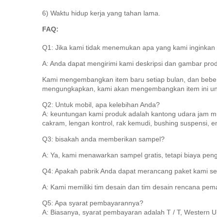
6) Waktu hidup kerja yang tahan lama.
FAQ:
Q1: Jika kami tidak menemukan apa yang kami inginkan 
A: Anda dapat mengirimi kami deskripsi dan gambar pr
Kami mengembangkan item baru setiap bulan, dan beber
mengungkapkan, kami akan mengembangkan item ini unt
Q2: Untuk mobil, apa kelebihan Anda?
A: keuntungan kami produk adalah kantong udara jam musim 
cakram, lengan kontrol, rak kemudi, bushing suspensi, e
Q3: bisakah anda memberikan sampel?
A: Ya, kami menawarkan sampel gratis, tetapi biaya peng
Q4: Apakah pabrik Anda dapat merancang paket kami s
A: Kami memiliki tim desain dan tim desain rencana pe
Q5: Apa syarat pembayarannya?
A: Biasanya, syarat pembayaran adalah T / T, Western Uni