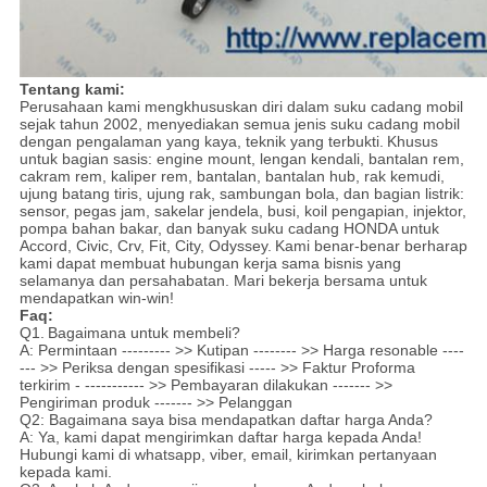
Tentang kami:
Perusahaan kami mengkhususkan diri dalam suku cadang mobil
sejak tahun 2002, menyediakan semua jenis suku cadang mobil
dengan pengalaman yang kaya, teknik yang terbukti.
Khusus
untuk bagian sasis: engine mount, lengan kendali, bantalan rem,
cakram rem, kaliper rem, bantalan, bantalan hub, rak kemudi,
ujung batang tiris, ujung rak, sambungan bola, dan bagian listrik:
sensor, pegas jam, sakelar jendela, busi, koil pengapian, injektor,
pompa bahan bakar, dan banyak suku cadang HONDA untuk
Accord, Civic, Crv, Fit, City, Odyssey.
Kami benar-benar berharap
kami dapat membuat hubungan kerja sama bisnis yang
selamanya dan persahabatan. Mari bekerja bersama untuk
mendapatkan win-win!
Faq:
Q1.
Bagaimana untuk membeli?
A: Permintaan --------- >> Kutipan -------- >> Harga resonable ----
--- >> Periksa dengan spesifikasi ----- >> Faktur Proforma
terkirim - ----------- >> Pembayaran dilakukan ------- >>
Pengiriman produk ------- >> Pelanggan
Q2: Bagaimana saya bisa mendapatkan daftar harga Anda?
A: Ya, kami dapat mengirimkan daftar harga kepada Anda!
Hubungi kami di whatsapp, viber, email, kirimkan pertanyaan
kepada kami.