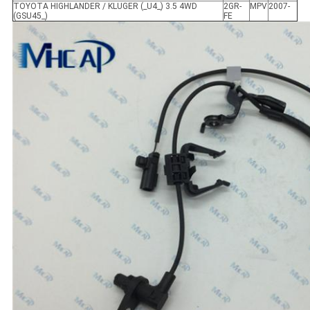
TOYOTA HIGHLANDER / KLUGER (_U4_) 3.5 4WD
2GR-
MPV
2007-
(GSU45_)
FE