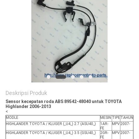
Deskripsi Produk
Sensor kecepatan roda ABS 89542-48040 untuk TOYOTA
Highlander 2006-2013
<
MODLE
MESIN
TIPE
TAHUN
HIGHLANDER TOYOTA / KLUGER (_U4_) 2.7 (ASU40_)
1AR-
MPV
2007-
FE
HIGHLANDER TOYOTA / KLUGER (_U4_) 3.5 (GSU40_)
2GR-
MPV
2007-
FE