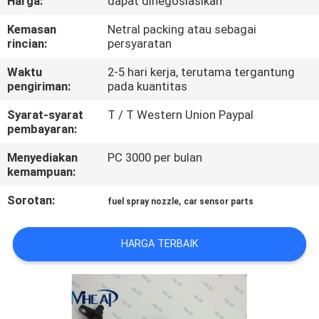
Harga:
dapat dinegosiasikan
KUALITAS
Kemasan
Netral packing atau sebagai
rincian:
persyaratan
HUBUNGI
Waktu
2-5 hari kerja, terutama tergantung
KAMI
pengiriman:
pada kuantitas
Syarat-syarat
T / T Western Union Paypal
PERMINTAAN
pembayaran:
PENAWARAN
Menyediakan
PC 3000 per bulan
kemampuan:
SITEMAP
Sorotan:
,
fuel spray nozzle
car sensor parts
PRIVACY
HARGA TERBAIK
POLICY