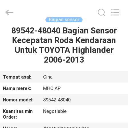
MHC
Linkway
Auto
Parts
Limited.
Bagian sensor
All
Rights
Reserved.
89542-48040 Bagian Sensor
RUMAH
Kecepatan Roda Kendaraan
PRODUK
Untuk TOYOTA Highlander
2006-2013
TENTANG
KAMI
Tempat asal:
Cina
Nama merek:
MHC AP
TUR
Nomor model:
89542-48040
PABRIK
Kuantitas min
Negotiable
Order:
KONTROL