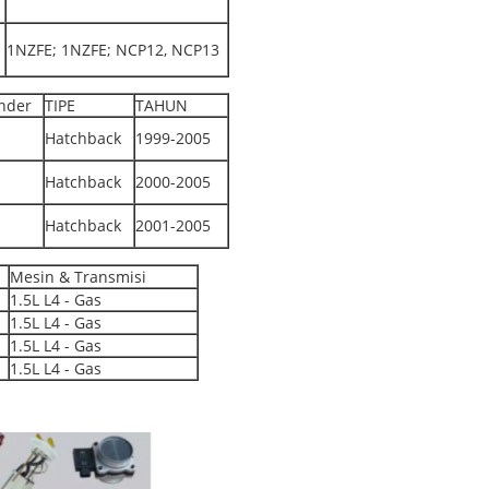
1NZFE; 1NZFE; NCP12, NCP13
inder
TIPE
TAHUN
Hatchback
1999-2005
Hatchback
2000-2005
Hatchback
2001-2005
Mesin & Transmisi
1.5L L4 - Gas
1.5L L4 - Gas
1.5L L4 - Gas
1.5L L4 - Gas