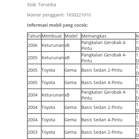
Stok: Tersedia
Nomor pengganti: 1650221010
Informasi mobil yang cocok:
Tahun
Membuat
Model
Memangkas
M
Pangkalan Gerobak 4-
1
2006
Keturunan
xB
Pintu
D
Pangkalan Gerobak 4-
1
2005
Keturunan
xB
Pintu
D
1
2005
Toyota
Gema
Basis Sedan 2-Pintu
D
1
2005
Toyota
Gema
Basis Sedan 4-Pintu
D
Pangkalan Gerobak 4-
1
2004
Keturunan
xB
Pintu
D
1
2004
Toyota
Gema
Basis Sedan 2-Pintu
D
1
2004
Toyota
Gema
Basis Sedan 4-Pintu
D
1
2003
Toyota
Gema
Basis Sedan 2-Pintu
D