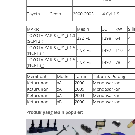
Toyota
Gema
2000-2005
4 Cyl 1.5L
MAKR
Mesin
CC
KW
Sil
TOYOTA YARIS (_P1_) 1.3
2SZ-FE
1298
64
4
(SCP12_)
TOYOTA YARIS (_P1_) 1.5
1NZ-FE
1497
110
4
(NCP13_)
TOYOTA YARIS (_P1_) 1.5
1NZ-FE
1497
78
4
(NCP13_)
Membuat
Model
Tahun
Tubuh & Potong
Keturunan
xA
2006
Mendasarkan
Keturunan
xA
2005
Mendasarkan
Keturunan
xA
2004
Mendasarkan
Keturunan
xB
2006
Mendasarkan
Produk yang lebih populer: