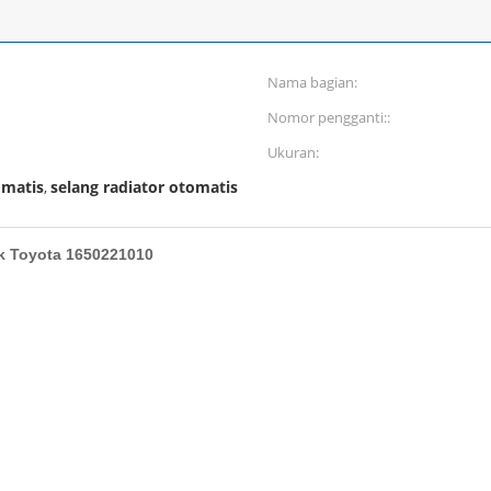
Nama bagian:
Nomor pengganti::
Ukuran:
omatis
selang radiator otomatis
,
uk Toyota 1650221010