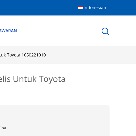
Indonesian
NAWARAN
ntuk Toyota 1650221010
elis Untuk Toyota
Cina