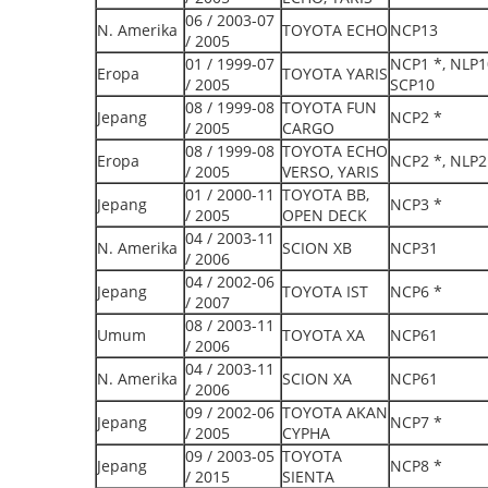
06 / 2003-07
N. Amerika
TOYOTA ECHO
NCP13
/ 2005
01 / 1999-07
NCP1 *, NLP1
Eropa
TOYOTA YARIS
/ 2005
SCP10
08 / 1999-08
TOYOTA FUN
Jepang
NCP2 *
/ 2005
CARGO
08 / 1999-08
TOYOTA ECHO
Eropa
NCP2 *, NLP2
/ 2005
VERSO, YARIS
01 / 2000-11
TOYOTA BB,
Jepang
NCP3 *
/ 2005
OPEN DECK
04 / 2003-11
N. Amerika
SCION XB
NCP31
/ 2006
04 / 2002-06
Jepang
TOYOTA IST
NCP6 *
/ 2007
08 / 2003-11
Umum
TOYOTA XA
NCP61
/ 2006
04 / 2003-11
N. Amerika
SCION XA
NCP61
/ 2006
09 / 2002-06
TOYOTA AKAN
Jepang
NCP7 *
/ 2005
CYPHA
09 / 2003-05
TOYOTA
Jepang
NCP8 *
/ 2015
SIENTA