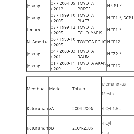
07 / 2004-05
TOYOTA
Jepang
NNP1 *
/ 2012
PORTE
08 / 1999-10
TOYOTA
Jepang
NCP1 *, SCP1
/ 2005
PLATZ
08 / 1999-12
TOYOTA
Umum
NCP1 *
/ 2005
ECHO, YARIS
08 / 1999-10
N. Amerika
TOYOTA ECHO
NCP12
/ 2005
04 / 2003-03
TOYOTA
Jepang
NCZ2 *
/ 2011
RAUM
01 / 2000-11
TOYOTA AKAN
Jepang
NCP19
/ 2001
VI
Memangkas
Membuat
Model
Tahun
Mesin
Keturunan
xA
2004-2006
4 Cyl 1.5L
4 Cyl
Keturunan
xB
2004-2006
1.5L