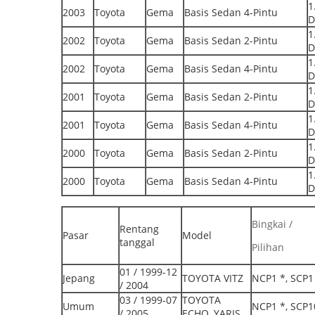
1
2003
Toyota
Gema
Basis Sedan 4-Pintu
D
1
2002
Toyota
Gema
Basis Sedan 2-Pintu
D
1
2002
Toyota
Gema
Basis Sedan 4-Pintu
D
1
2001
Toyota
Gema
Basis Sedan 2-Pintu
D
1
2001
Toyota
Gema
Basis Sedan 4-Pintu
D
1
2000
Toyota
Gema
Basis Sedan 2-Pintu
D
1
2000
Toyota
Gema
Basis Sedan 4-Pintu
D
Bingkai /
Rentang
Pasar
Model
tanggal
Pilihan
01 / 1999-12
Jepang
TOYOTA VITZ
NCP1 *, SCP1
/ 2004
03 / 1999-07
TOYOTA
Umum
NCP1 *, SCP1
/ 2005
ECHO, YARIS