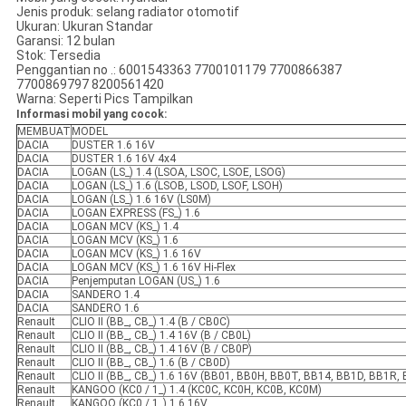
Jenis produk: selang radiator otomotif
Ukuran: Ukuran Standar
Garansi: 12 bulan
Stok: Tersedia
Penggantian no .: 6001543363 7700101179 7700866387
7700869797 8200561420
Warna: Seperti Pics Tampilkan
Informasi mobil yang cocok:
MEMBUAT
MODEL
DACIA
DUSTER 1.6 16V
DACIA
DUSTER 1.6 16V 4x4
DACIA
LOGAN (LS_) 1.4 (LSOA, LSOC, LSOE, LSOG)
DACIA
LOGAN (LS_) 1.6 (LSOB, LSOD, LSOF, LSOH)
DACIA
LOGAN (LS_) 1.6 16V (LS0M)
DACIA
LOGAN EXPRESS (FS_) 1.6
DACIA
LOGAN MCV (KS_) 1.4
DACIA
LOGAN MCV (KS_) 1.6
DACIA
LOGAN MCV (KS_) 1.6 16V
DACIA
LOGAN MCV (KS_) 1.6 16V Hi-Flex
DACIA
Penjemputan LOGAN (US_) 1.6
DACIA
SANDERO 1.4
DACIA
SANDERO 1.6
RenauIt
CLIO II (BB_, CB_) 1.4 (B / CB0C)
RenauIt
CLIO II (BB_, CB_) 1.4 16V (B / CB0L)
RenauIt
CLIO II (BB_, CB_) 1.4 16V (B / CB0P)
RenauIt
CLIO II (BB_, CB_) 1.6 (B / CB0D)
RenauIt
CLIO II (BB_, CB_) 1.6 16V (BB01, BB0H, BB0T, BB14, BB1D, BB1R, 
RenauIt
KANGOO (KC0 / 1_) 1.4 (KC0C, KC0H, KC0B, KC0M)
RenauIt
KANGOO (KC0 / 1_) 1.6 16V