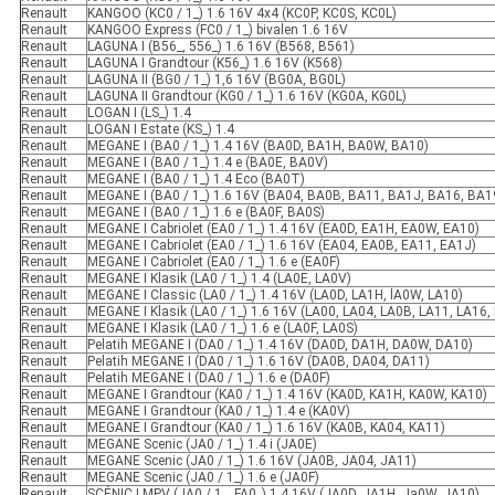
RenauIt
KANGOO (KC0 / 1_) 1.6 16V 4x4 (KC0P, KC0S, KC0L)
RenauIt
KANGOO Express (FC0 / 1_) bivalen 1.6 16V
RenauIt
LAGUNA I (B56_, 556_) 1.6 16V (B568, B561)
RenauIt
LAGUNA I Grandtour (K56_) 1.6 16V (K568)
RenauIt
LAGUNA II (BG0 / 1_) 1,6 16V (BG0A, BG0L)
RenauIt
LAGUNA II Grandtour (KG0 / 1_) 1.6 16V (KG0A, KG0L)
RenauIt
LOGAN I (LS_) 1.4
RenauIt
LOGAN I Estate (KS_) 1.4
RenauIt
MEGANE I (BA0 / 1_) 1.4 16V (BA0D, BA1H, BA0W, BA10)
RenauIt
MEGANE I (BA0 / 1_) 1.4 e (BA0E, BA0V)
RenauIt
MEGANE I (BA0 / 1_) 1.4 Eco (BA0T)
RenauIt
MEGANE I (BA0 / 1_) 1.6 16V (BA04, BA0B, BA11, BA1J, BA16, BA19,
RenauIt
MEGANE I (BA0 / 1_) 1.6 e (BA0F, BA0S)
RenauIt
MEGANE I Cabriolet (EA0 / 1_) 1.4 16V (EA0D, EA1H, EA0W, EA10)
RenauIt
MEGANE I Cabriolet (EA0 / 1_) 1.6 16V (EA04, EA0B, EA11, EA1J)
RenauIt
MEGANE I Cabriolet (EA0 / 1_) 1.6 e (EA0F)
RenauIt
MEGANE I Klasik (LA0 / 1_) 1.4 (LA0E, LA0V)
RenauIt
MEGANE I Classic (LA0 / 1_) 1.4 16V (LA0D, LA1H, lA0W, LA10)
RenauIt
MEGANE I Klasik (LA0 / 1_) 1.6 16V (LA00, LA04, LA0B, LA11, LA16, L
RenauIt
MEGANE I Klasik (LA0 / 1_) 1.6 e (LA0F, LA0S)
RenauIt
Pelatih MEGANE I (DA0 / 1_) 1.4 16V (DA0D, DA1H, DA0W, DA10)
RenauIt
Pelatih MEGANE I (DA0 / 1_) 1.6 16V (DA0B, DA04, DA11)
RenauIt
Pelatih MEGANE I (DA0 / 1_) 1.6 e (DA0F)
RenauIt
MEGANE I Grandtour (KA0 / 1_) 1.4 16V (KA0D, KA1H, KA0W, KA10)
RenauIt
MEGANE I Grandtour (KA0 / 1_) 1.4 e (KA0V)
RenauIt
MEGANE I Grandtour (KA0 / 1_) 1.6 16V (KA0B, KA04, KA11)
RenauIt
MEGANE Scenic (JA0 / 1_) 1.4 i (JA0E)
RenauIt
MEGANE Scenic (JA0 / 1_) 1.6 16V (JA0B, JA04, JA11)
RenauIt
MEGANE Scenic (JA0 / 1_) 1.6 e (JA0F)
RenauIt
SCÉNIC I MPV (JA0 / 1_, FA0_) 1.4 16V (JA0D, JA1H, Ja0W, JA10)