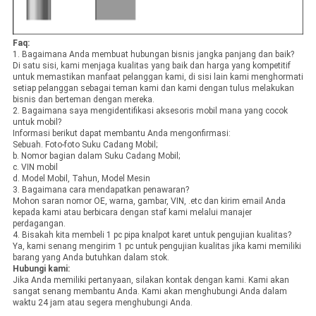
Faq:
1. Bagaimana Anda membuat hubungan bisnis jangka panjang dan baik?
Di satu sisi, kami menjaga kualitas yang baik dan harga yang kompetitif
untuk memastikan manfaat pelanggan kami, di sisi lain kami menghormati
setiap pelanggan sebagai teman kami dan kami dengan tulus melakukan
bisnis dan berteman dengan mereka.
2. Bagaimana saya mengidentifikasi aksesoris mobil mana yang cocok
untuk mobil?
Informasi berikut dapat membantu Anda mengonfirmasi:
Sebuah.
Foto-foto Suku Cadang Mobil;
b.
Nomor bagian dalam Suku Cadang Mobil;
c.
VIN mobil
d.
Model Mobil, Tahun, Model Mesin
3. Bagaimana cara mendapatkan penawaran?
Mohon saran nomor OE, warna, gambar, VIN, .etc dan kirim email Anda
kepada kami atau berbicara dengan staf kami melalui manajer
perdagangan.
4. Bisakah kita membeli 1 pc pipa knalpot karet untuk pengujian kualitas?
Ya, kami senang mengirim 1 pc untuk pengujian kualitas jika kami memiliki
barang yang Anda butuhkan dalam stok.
Hubungi kami:
Jika Anda memiliki pertanyaan, silakan kontak dengan kami.
Kami akan
sangat senang membantu Anda.
Kami akan menghubungi Anda dalam
waktu 24 jam atau segera menghubungi Anda.