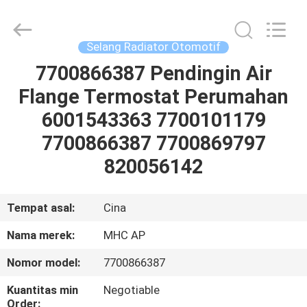
MHC
Linkway
Auto
Parts
Limited.
Selang Radiator Otomotif
All
Rights
Reserved.
7700866387 Pendingin Air
RUMAH
Flange Termostat Perumahan
PRODUK
6001543363 7700101179
7700866387 7700869797
TENTANG
820056142
KAMI
Tempat asal:
Cina
TUR
Nama merek:
MHC AP
PABRIK
Nomor model:
7700866387
KONTROL
Kuantitas min
Negotiable
Order: