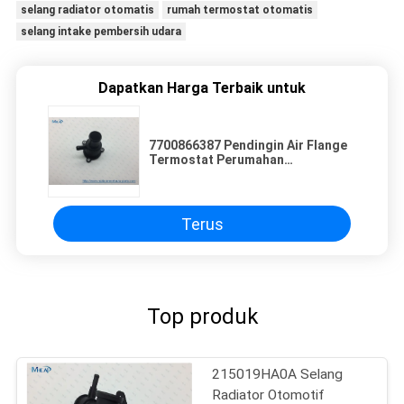
selang radiator otomatis
rumah termostat otomatis
selang intake pembersih udara
Dapatkan Harga Terbaik untuk
7700866387 Pendingin Air Flange
Termostat Perumahan
6001543363 7700101179
7700866387 7700869797
820056142
Terus
Top produk
215019HA0A Selang
Radiator Otomotif