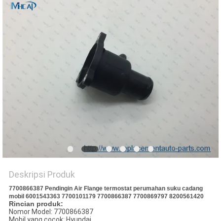
Deskripsi Produk
7700866387 Pendingin Air Flange termostat perumahan suku cadang
mobil 6001543363 7700101179 7700866387 7700869797 8200561420
Rincian produk:
Nomor Model: 7700866387
Mobil yang cocok: Hyundai