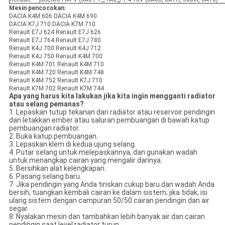
Mesin pencocokan:
DACIA K4M 606 DACIA K4M 690
DACIA K7J 710 DACIA K7M 710
RenauIt E7J 624 RenauIt E7J 626
RenauIt E7J 764 RenauIt E7J 780
RenauIt K4J 700 RenauIt K4J 712
RenauIt K4J 750 RenauIt K4M 700
RenauIt K4M 701 RenauIt K4M 710
RenauIt K4M 720 RenauIt K4M 748
RenauIt K4M 752 RenauIt K7J 710
RenauIt K7M 702 RenauIt K7M 744
Apa yang harus kita lakukan jika kita ingin mengganti radiator
atau selang pemanas?
1. Lepaskan tutup tekanan dari radiator atau reservoir pendingin
dan letakkan ember atau saluran pembuangan di bawah katup
pembuangan radiator.
2. Buka katup pembuangan.
3. Lepaskan klem di kedua ujung selang.
4. Putar selang untuk melepaskannya, dan gunakan wadah
untuk menangkap cairan yang mengalir darinya.
5. Bersihkan alat kelengkapan.
6. Pasang selang baru.
7. Jika pendingin yang Anda tiriskan cukup baru dan wadah Anda
bersih, tuangkan kembali cairan ke dalam sistem;
jika tidak, isi
ulang sistem dengan campuran 50/50 cairan pendingin dan air
segar.
8. Nyalakan mesin dan tambahkan lebih banyak air dan cairan
pendingin saat level radiator turun.