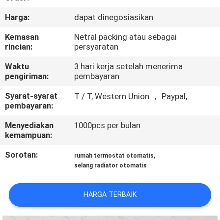
KUALITAS
Harga:
dapat dinegosiasikan
HUBUNGI
Kemasan
Netral packing atau sebagai
rincian:
persyaratan
KAMI
Waktu
3 hari kerja setelah menerima
pengiriman:
pembayaran
PERMINTAAN
Syarat-syarat
T / T, Western Union ， Paypal,
PENAWARAN
pembayaran:
Menyediakan
1000pcs per bulan
SITEMAP
kemampuan:
Sorotan:
,
rumah termostat otomatis
PRIVACY
selang radiator otomatis
POLICY
HARGA TERBAIK