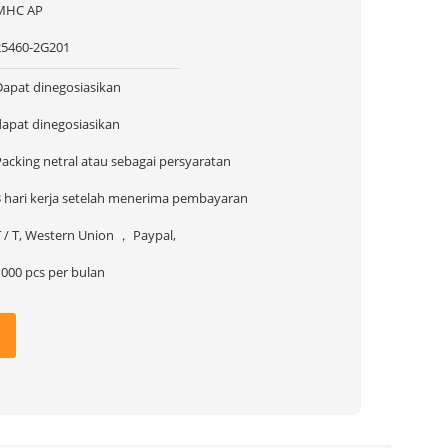
MHC AP
25460-2G201
Dapat dinegosiasikan
dapat dinegosiasikan
Packing netral atau sebagai persyaratan
3 hari kerja setelah menerima pembayaran
T / T, Western Union ， Paypal,
1000 pcs per bulan