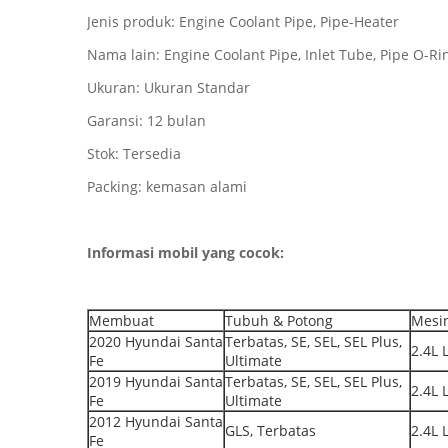
Jenis produk: Engine Coolant Pipe, Pipe-Heater
Nama lain: Engine Coolant Pipe, Inlet Tube, Pipe O-R
Ukuran: Ukuran Standar
Garansi: 12 bulan
Stok: Tersedia
Packing: kemasan alami
Informasi mobil yang cocok:
Membuat
Tubuh & Potong
Mesin
2020 Hyundai Santa
Terbatas, SE, SEL, SEL Plus,
2.4L 
Fe
Ultimate
2019 Hyundai Santa
Terbatas, SE, SEL, SEL Plus,
2.4L 
Fe
Ultimate
2012 Hyundai Santa
GLS, Terbatas
2.4L 
Fe