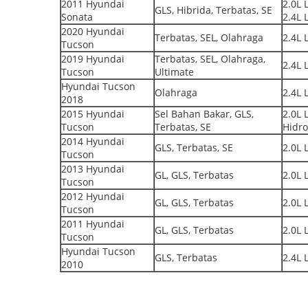
2011 Hyundai
2.0L L
GLS, Hibrida, Terbatas, SE
Sonata
2.4L 
2020 Hyundai
Terbatas, SEL, Olahraga
2.4L 
Tucson
2019 Hyundai
Terbatas, SEL, Olahraga,
2.4L 
Tucson
Ultimate
Hyundai Tucson
Olahraga
2.4L 
2018
2015 Hyundai
Sel Bahan Bakar, GLS,
2.0L L
Tucson
Terbatas, SE
Hidr
2014 Hyundai
GLS, Terbatas, SE
2.0L 
Tucson
2013 Hyundai
GL, GLS, Terbatas
2.0L 
Tucson
2012 Hyundai
GL, GLS, Terbatas
2.0L 
Tucson
2011 Hyundai
GL, GLS, Terbatas
2.0L 
Tucson
Hyundai Tucson
GLS, Terbatas
2.4L 
2010