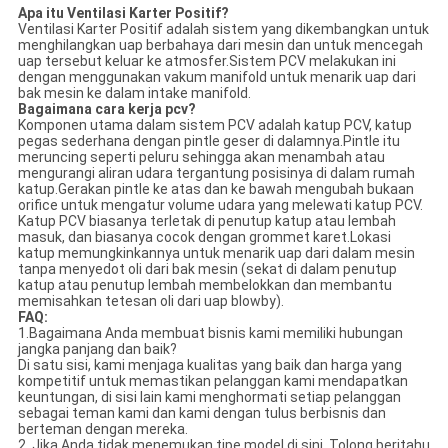
Apa itu Ventilasi Karter Positif
?
Ventilasi Karter Positif adalah sistem yang dikembangkan untuk
menghilangkan uap berbahaya dari mesin dan untuk mencegah
uap tersebut keluar ke atmosfer.Sistem PCV melakukan ini
dengan menggunakan vakum manifold untuk menarik uap dari
bak mesin ke dalam intake manifold.
Bagaimana cara kerja pcv?
Komponen utama dalam sistem PCV adalah katup PCV, katup
pegas sederhana dengan pintle geser di dalamnya.Pintle itu
meruncing seperti peluru sehingga akan menambah atau
mengurangi aliran udara tergantung posisinya di dalam rumah
katup.Gerakan pintle ke atas dan ke bawah mengubah bukaan
orifice untuk mengatur volume udara yang melewati katup PCV.
Katup PCV biasanya terletak di penutup katup atau lembah
masuk, dan biasanya cocok dengan grommet karet.Lokasi
katup memungkinkannya untuk menarik uap dari dalam mesin
tanpa menyedot oli dari bak mesin (sekat di dalam penutup
katup atau penutup lembah membelokkan dan membantu
memisahkan tetesan oli dari uap blowby).
FAQ:
1.Bagaimana Anda membuat bisnis kami memiliki hubungan
jangka panjang dan baik?
Di satu sisi, kami menjaga kualitas yang baik dan harga yang
kompetitif untuk memastikan pelanggan kami mendapatkan
keuntungan, di sisi lain kami menghormati setiap pelanggan
sebagai teman kami dan kami dengan tulus berbisnis dan
berteman dengan mereka.
2. Jika Anda tidak menemukan tipe model di sini, Tolong beritahu