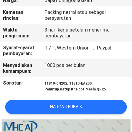
Harga:
dapat dinegosiasikan
KUALITAS
Kemasan
Packing netral atau sebagai
rincian:
persyaratan
HUBUNGI
Waktu
3 hari kerja setelah menerima
KAMI
pengiriman:
pembayaran
Syarat-syarat
T / T, Western Union ， Paypal,
PERMINTAAN
pembayaran:
PENAWARAN
Menyediakan
1000 pcs per bulan
kemampuan:
SITEMAP
Sorotan:
,
,
11810-6N202
11810-EA200
Penutup Katup Knalpot Mesin QR25
PRIVACY
HARGA TERBAIK
POLICY