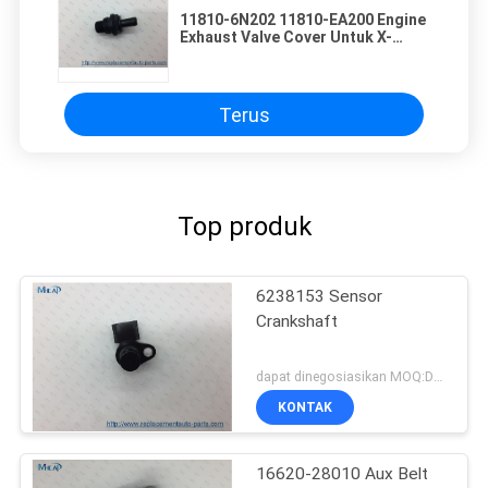
11810-6N202 11810-EA200 Engine
Exhaust Valve Cover Untuk X-
TRAIL T30 QR20 QR25
Terus
Top produk
6238153 Sensor
Crankshaft
dapat dinegosiasikan MOQ:Dapat dinegosiasikan
KONTAK
16620-28010 Aux Belt