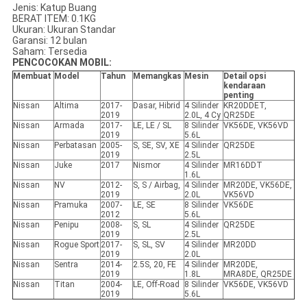
Jenis: Katup Buang
BERAT ITEM: 0.1KG
Ukuran: Ukuran Standar
Garansi: 12 bulan
Saham: Tersedia
PENCOCOKAN MOBIL:
Membuat
Model
Tahun
Memangkas
Mesin
Detail opsi
kendaraan
penting
Nissan
Altima
2017-
Dasar, Hibrid
4 Silinder
KR20DDET,
2019
2.0L, 4 Cy
QR25DE
Nissan
Armada
2017-
LE, LE / SL
8 Silinder
VK56DE, VK56VD
2019
5.6L
Nissan
Perbatasan
2005-
S, SE, SV, XE
4 Silinder
QR25DE
2019
2.5L
Nissan
Juke
2017
Nismor
4 Silinder
MR16DDT
1.6L
Nissan
NV
2012-
S, S / Airbag,
4 Silinder
MR20DE, VK56DE,
2019
2.0L
VK56VD
Nissan
Pramuka
2007-
LE, SE
8 Silinder
VK56DE
2012
5.6L
Nissan
Penipu
2008-
S, SL
4 Silinder
QR25DE
2019
2.5L
Nissan
Rogue Sport
2017-
S, SL, SV
4 Silinder
MR20DD
2019
2.0L
Nissan
Sentra
2014-
2.5S, 20, FE
4 Silinder
MR20DE,
2019
1.8L
MRA8DE, QR25DE
Nissan
Titan
2004-
LE, Off-Road
8 Silinder
VK56DE, VK56VD
2019
5.6L