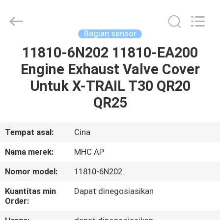
MHC
Linkway
Auto
Parts
Limited.
Bagian sensor
All
Rights
Reserved.
11810-6N202 11810-EA200
RUMAH
Engine Exhaust Valve Cover
PRODUK
Untuk X-TRAIL T30 QR20
QR25
TENTANG
KAMI
Tempat asal:
Cina
Nama merek:
MHC AP
TUR
Nomor model:
11810-6N202
PABRIK
Kuantitas min
Dapat dinegosiasikan
Order:
KONTROL