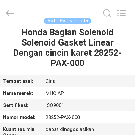
MHC
Linkway
Auto
Parts
Limited.
Auto Parts Honda
All
Rights
Reserved.
Honda Bagian Solenoid
RUMAH
Solenoid Gasket Linear
PRODUK
Dengan cincin karet 28252-
PAX-000
TENTANG
KAMI
Tempat asal:
Cina
Nama merek:
MHC AP
TUR
Sertifikasi:
ISO9001
PABRIK
Nomor model:
28252-PAX-000
KONTROL
Kuantitas min
dapat dinegosiasikan