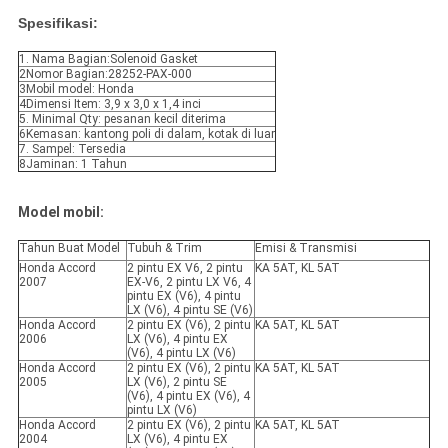
Spesifikasi:
1. Nama Bagian:Solenoid Gasket
2Nomor Bagian:28252-PAX-000
3Mobil model: Honda
4Dimensi Item: 3,9 x 3,0 x 1,4 inci
5. Minimal Qty: pesanan kecil diterima
6Kemasan: kantong poli di dalam, kotak di luar
7. Sampel: Tersedia
8Jaminan: 1 Tahun
Model mobil:
Tahun Buat Model
Tubuh & Trim
Emisi & Transmisi
Honda Accord
2 pintu EX V6, 2 pintu
KA 5AT, KL 5AT
2007
EX-V6, 2 pintu LX V6, 4
pintu EX (V6), 4 pintu
LX (V6), 4 pintu SE (V6)
Honda Accord
2 pintu EX (V6), 2 pintu
KA 5AT, KL 5AT
2006
LX (V6), 4 pintu EX
(V6), 4 pintu LX (V6)
Honda Accord
2 pintu EX (V6), 2 pintu
KA 5AT, KL 5AT
2005
LX (V6), 2 pintu SE
(V6), 4 pintu EX (V6), 4
pintu LX (V6)
Honda Accord
2 pintu EX (V6), 2 pintu
KA 5AT, KL 5AT
2004
LX (V6), 4 pintu EX