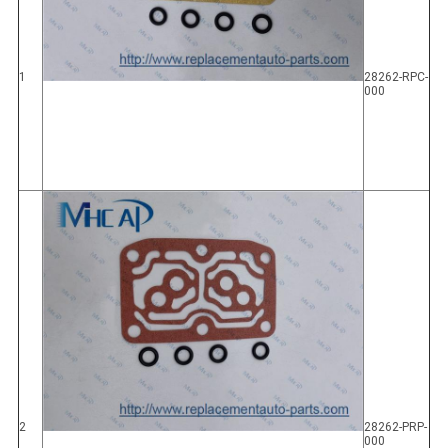
1
28262-RPC-
000
2
28262-PRP-
000