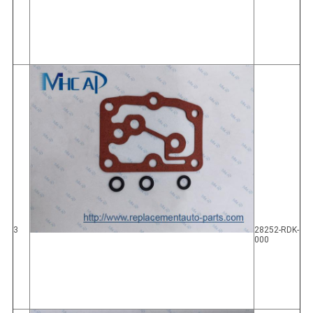
3
28252-RDK-
000