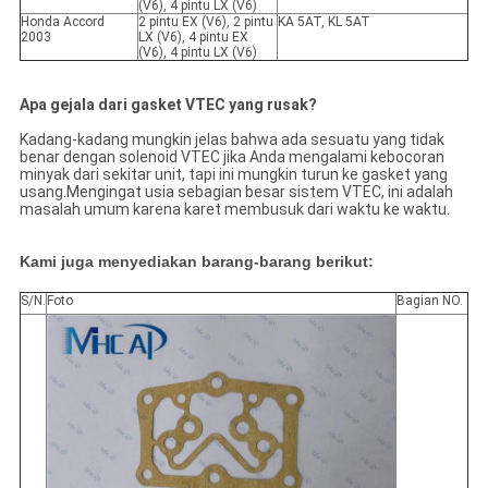
(V6), 4 pintu LX (V6)
Honda Accord
2 pintu EX (V6), 2 pintu
KA 5AT, KL 5AT
2003
LX (V6), 4 pintu EX
(V6), 4 pintu LX (V6)
Apa gejala dari gasket VTEC yang rusak?
Kadang-kadang mungkin jelas bahwa ada sesuatu yang tidak
benar dengan solenoid VTEC jika Anda mengalami kebocoran
minyak dari sekitar unit, tapi ini mungkin turun ke gasket yang
usang.Mengingat usia sebagian besar sistem VTEC, ini adalah
masalah umum karena karet membusuk dari waktu ke waktu.
Kami juga menyediakan barang-barang berikut:
S/N.
Foto
Bagian NO.