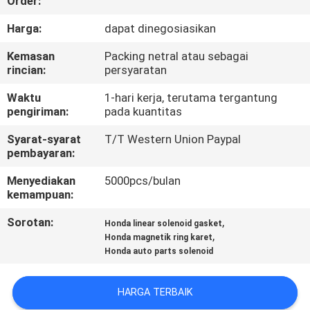
Order:
KUALITAS
Harga:
dapat dinegosiasikan
HUBUNGI
Kemasan
Packing netral atau sebagai
rincian:
persyaratan
KAMI
Waktu
1-hari kerja, terutama tergantung
pengiriman:
pada kuantitas
PERMINTAAN
Syarat-syarat
T/T Western Union Paypal
PENAWARAN
pembayaran:
Menyediakan
5000pcs/bulan
SITEMAP
kemampuan:
Sorotan:
,
Honda linear solenoid gasket
PRIVACY
,
Honda magnetik ring karet
Honda auto parts solenoid
POLICY
HARGA TERBAIK