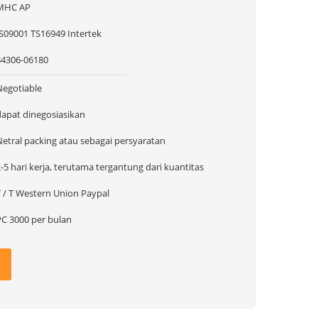
MHC AP
IS09001 TS16949 Intertek
84306-06180
Negotiable
dapat dinegosiasikan
Netral packing atau sebagai persyaratan
-5 hari kerja, terutama tergantung dari kuantitas
T / T Western Union Paypal
PC 3000 per bulan