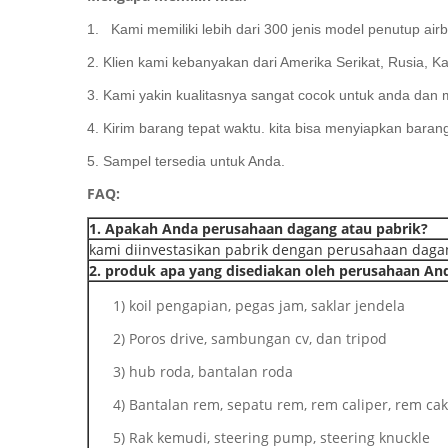
1.
Kami memiliki lebih dari 300 jenis model penutup ai
2. Klien kami kebanyakan dari Amerika Serikat, Rusia, Ka
3. Kami yakin kualitasnya sangat cocok untuk anda dan 
4. Kirim barang tepat waktu.
kita bisa menyiapkan barang 
5. Sampel tersedia untuk Anda.
FAQ:
1. Apakah Anda perusahaan dagang atau pabrik?
kami diinvestasikan pabrik dengan perusahaan daga
2. produk apa yang disediakan oleh perusahaan An
1) koil pengapian, pegas jam, saklar jendela
2) Poros drive, sambungan cv, dan tripod
3) hub roda, bantalan roda
4) Bantalan rem, sepatu rem, rem caliper, rem ca
5) Rak kemudi, steering pump, steering knuckle