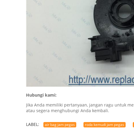
Hubungi kami:
Jika Anda memiliki pertanyaan, jangan ragu untuk
atau segera menghubungi Anda kembali.
LABEL:
air bag jam pegas
roda kemudi jam pegas