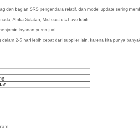
rbag dan bagian SRS pengendara relatif, dan model update sering mem
nada, Afrika Selatan, Mid-east etc.have lebih.
menjamin layanan purna jual.
dalam 2-5 hari lebih cepat dari supplier lain, karena kita punya banyak s
ng.
da?
kram