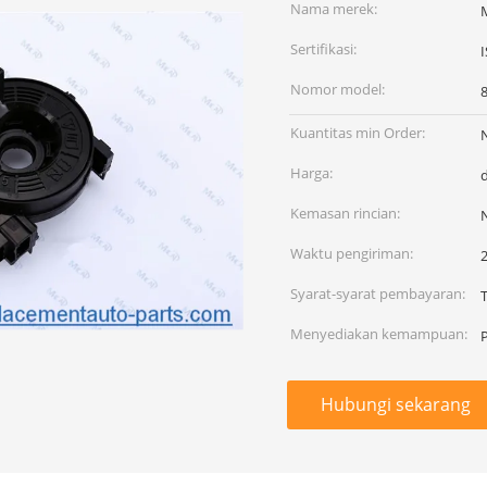
Nama merek:
Sertifikasi:
Nomor model:
Kuantitas min Order:
Harga:
Kemasan rincian:
Waktu pengiriman:
2
Syarat-syarat pembayaran:
Menyediakan kemampuan:
Hubungi sekarang