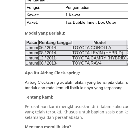
Kendaraan:
Fungsi:
Pengemudian
Kawat:
1 Kawat
Paket:
Tas Bubble Inner, Box Outer
Model yang Berlaku:
Pasar
Rentang tanggal
Model
Umum
06 / 2014-
TOYOTA COROLLA
Umum
08 / 2014-
TOYOTA LEVIN (HYBRID)
Umum
12 / 2011-
TOYOTA CAMRY (HYBRID)
Umum
08 / 2013-
TOYOTA RAV4
Apa itu Airbag Clock-spring:
Airbag Clockspring adalah rakitan yang berisi pita dat
tanduk dan roda kemudi listrik lainnya yang terpasang.
Tentang kami:
Perusahaan kami mengkhususkan diri dalam suku cad
yang telah terbukti. Khusus untuk bagian sasis dan
selamanya dan persahabatan.
Mengapa memilih kita?