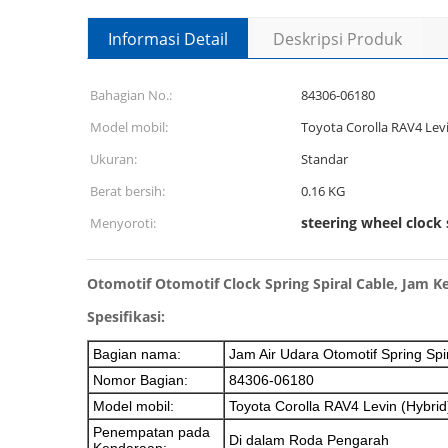
Informasi Detail
Deskripsi Produk
Bahagian No.:
84306-06180
Model mobil:
Toyota Corolla RAV4 Lev
Ukuran:
Standar
Berat bersih:
0.16 KG
steering wheel clock 
Menyoroti:
Otomotif Otomotif Clock Spring Spiral Cable, Jam 
Spesifikasi:
Bagian nama:
Jam Air Udara Otomotif Spring Spi
Nomor Bagian:
84306-06180
Model mobil:
Toyota Corolla RAV4 Levin (Hybrid
Penempatan pada
Di dalam Roda Pengarah