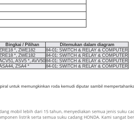
Bingkai / Pilihan
Ditemukan dalam diagram
ZRE18 *, ZWE182
84-01: SWITCH & RELAY & COMPUTER
ZRE18 *, ZWE182
84-01: SWITCH & RELAY & COMPUTER
ACV51, ASV5 *, AVV50
84-01: SWITCH & RELAY & COMPUTER
ASA44, ZSA4 *
84-01: SWITCH & RELAY & COMPUTER
ar spiral untuk memungkinkan roda kemudi diputar sambil mempertahan
ang mobil lebih dari 15 tahun, menyediakan semua jenis suku ca
 komponen listrik serta semua suku cadang HONDA. Kami sangat be