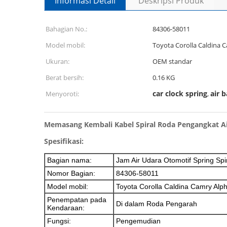
Informasi Detail
Deskripsi Produk
Bahagian No.:
84306-58011
Model mobil:
Toyota Corolla Caldina 
Ukuran:
OEM standar
Berat bersih:
0.16 KG
car clock spring
air 
Menyoroti:
,
Memasang Kembali Kabel Spiral Roda Pengangkat A
Spesifikasi:
Bagian nama:
Jam Air Udara Otomotif Spring Spi
Nomor Bagian:
84306-58011
Model mobil:
Toyota Corolla Caldina Camry Alp
Penempatan pada
Di dalam Roda Pengarah
Kendaraan:
Fungsi:
Pengemudian