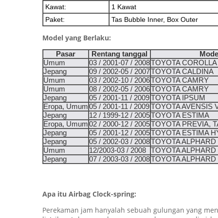
Kawat:
1 Kawat
Paket:
Tas Bubble Inner, Box Outer
Model yang Berlaku:
Pasar
Rentang tanggal
Mode
Umum
03 / 2001-07 / 2008
TOYOTA COROLLA
Jepang
09 / 2002-05 / 2007
TOYOTA CALDINA
Umum
03 / 2002-10 / 2006
TOYOTA CAMRY
Umum
08 / 2002-05 / 2006
TOYOTA CAMRY
Jepang
05 / 2001-11 / 2009
TOYOTA IPSUM
Eropa, Umum
05 / 2001-11 / 2009
TOYOTA AVENSIS 
Jepang
12 / 1999-12 / 2005
TOYOTA ESTIMA
Eropa, Umum
02 / 2000-12 / 2005
TOYOTA PREVIA, 
Jepang
05 / 2001-12 / 2005
TOYOTA ESTIMA H
Jepang
05 / 2002-03 / 2008
TOYOTA ALPHARD
Umum
12/2003-03 / 2008
TOYOTA ALPHARD
Jepang
07 / 2003-03 / 2008
TOYOTA ALPHARD
Apa itu Airbag Clock-spring:
Perekaman jam hanyalah sebuah gulungan yang mena