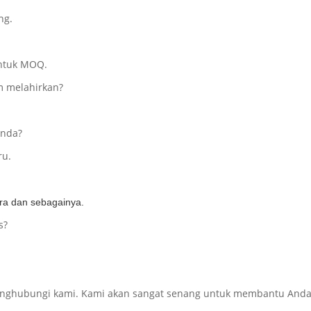
ng.
untuk MOQ.
m melahirkan?
Anda?
ru.
ara dan sebagainya.
s?
 menghubungi kami. Kami akan sangat senang untuk membantu And