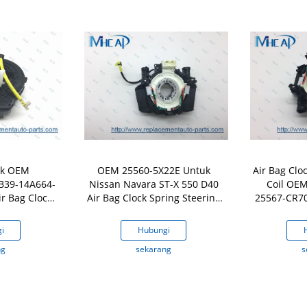
ik OEM
OEM 25560-5X22E Untuk
Air Bag Clo
B39-14A664-
Nissan Navara ST-X 550 D40
Coil OE
r Bag Clock
Air Bag Clock Spring Steering
25567-CR7
ing Coil
Coil
i
Hubungi
ng
sekarang
s