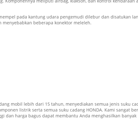
. Komponennya meliputi airbag, klakson, dan kontrol kendaraan ap
enempel pada kantung udara pengemudi dilebur dan disatukan lang
an menyebabkan beberapa konektor meleleh.
ang mobil lebih dari 15 tahun, menyediakan semua jenis suku ca
 komponen listrik serta semua suku cadang HONDA. Kami sangat b
nggi dan harga bagus dapat membantu Anda menghasilkan banyak 