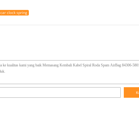
car clock spring
K