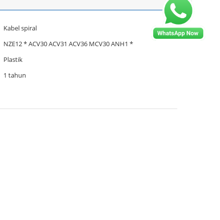
Kabel spiral
NZE12 * ACV30 ACV31 ACV36 MCV30 ANH1 *
Plastik
1 tahun