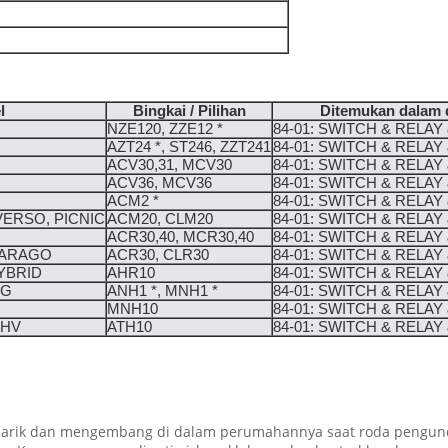
l
Bingkai / Pilihan
Ditemukan dalam 
NZE120, ZZE12 *
84-01: SWITCH & RELA
AZT24 *, ST246, ZZT241
84-01: SWITCH & RELA
ACV30,31, MCV30
84-01: SWITCH & RELA
ACV36, MCV36
84-01: SWITCH & RELA
ACM2 *
84-01: SWITCH & RELA
VERSO, PICNIC
ACM20, CLM20
84-01: SWITCH & RELA
ACR30,40, MCR30,40
84-01: SWITCH & RELA
TARAGO
ACR30, CLR30
84-01: SWITCH & RELA
YBRID
AHR10
84-01: SWITCH & RELA
 G
ANH1 *, MNH1 *
84-01: SWITCH & RELA
MNH10
84-01: SWITCH & RELA
 HV
ATH10
84-01: SWITCH & RELA
rik dan mengembang di dalam perumahannya saat roda pengunci