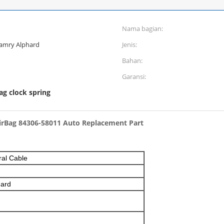
Nama bagian:
Camry Alphard
Jenis:
Bahan:
Garansi:
bag clock spring
irBag 84306-58011 Auto Replacement Part
ral Cable
hard