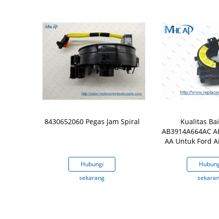
antong Udara
8430652060 Pegas Jam Spiral
Kualitas Ba
61319122509
AB3914A664AC A
42 BMW
AA Untuk Ford Ai
Spring Steer
gi
Hubungi
Hubung
ng
sekarang
sekara