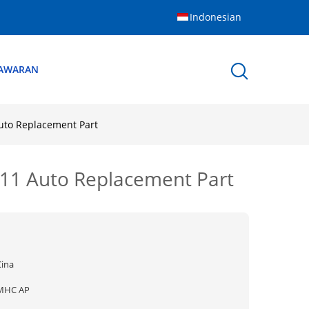
Indonesian
NAWARAN
uto Replacement Part
11 Auto Replacement Part
Cina
MHC AP