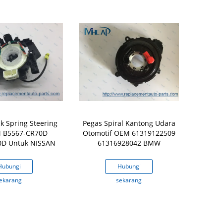
ck Spring Steering
Pegas Spiral Kantong Udara
8430652060 
M B5567-CR70D
Otomotif OEM 61319122509
0D Untuk NISSAN
61316928042 BMW
Hubungi
Hubungi
H
ekarang
sekarang
s