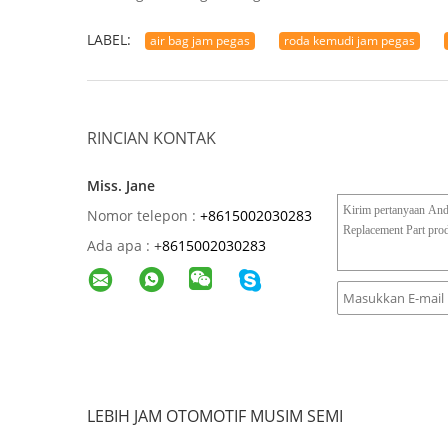
LABEL:
air bag jam pegas
roda kemudi jam pegas
RINCIAN KONTAK
Miss. Jane
Nomor telepon :
+8615002030283
Ada apa :
+
8615002030283
LEBIH JAM OTOMOTIF MUSIM SEMI