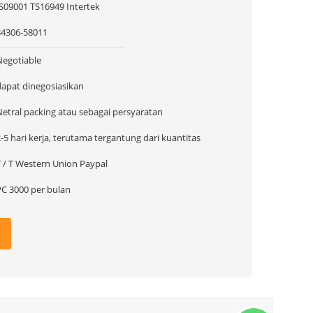
IS09001 TS16949 Intertek
84306-58011
Negotiable
dapat dinegosiasikan
Netral packing atau sebagai persyaratan
-5 hari kerja, terutama tergantung dari kuantitas
T / T Western Union Paypal
PC 3000 per bulan