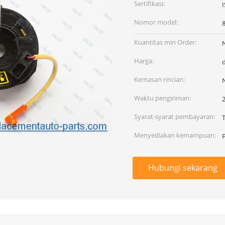
Sertifikasi:
Nomor model:
Kuantitas min Order:
Harga:
Kemasan rincian:
Waktu pengiriman:
2
Syarat-syarat pembayaran:
Menyediakan kemampuan:
Hubungi sekarang