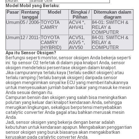
Ukuran:
Standar OEM
Model Mobil yang Berlaku:
Pasar
Rentang
Model
Bingkai /
Ditemukan dalam
tanggal
Pilihan
diagram
Umum
05 / 2006-
TOYOTA
ACV4 *,
84-01: SWITCH &
CAMRY
AHV41
RELAY &
COMPUTER
Umum
12 / 2011-
TOYOTA
ACV51,
84-01: SWITCH &
CAMRY
ASV5 *,
RELAY &
(HYBRID)
AVV50
COMPUTER
Apa itu Sensor Oksigen?
Berfungsi seperti monitor, sensor oksigen Anda bekerja seperti
ini: tip sensor O2 terletak di dalam pipa knalpot Anda, sensor
oksigen mendeteksi persentase oksigen dalam knalpot.
Jika campurannya terlalu kaya (terlalu sedikit oksigen) atau
terlalu ramping (terlalu banyak oksigen) daripada sensor
oksigen mengirimkan sinyal ke ECU yang memberitahukannya
untuk menyesuaikan jumlah bahan bakar yang masuk ke mesin
Anda sesuai dengan itu.
Campuran bensin dan oksigen yang salah bisa meningkatkan
polutan yang keluar dari knalpot kendaraan Anda, sehingga
merugikan lingkungan, sekaligus berpotensi menyebabkan
catalytic converter Anda gagal atau bahkan merusak mesin
Anda.
Jadi, sensor oksigen yang bekerja dengan benar adalah
kebutuhan untuk kendaraan apapun. Mengabaikan penggantian
sensor oksigen yang buruk biasanya akan mengakibatkan
kerusakan pada catalytic converter Anda.