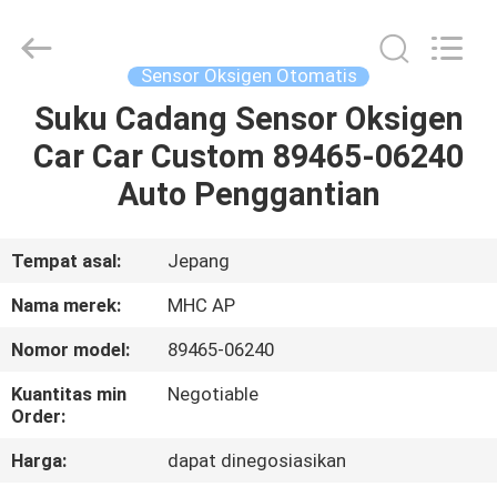
MHC
Linkway
Auto
Parts
Limited.
Sensor Oksigen Otomatis
All
Rights
Reserved.
Suku Cadang Sensor Oksigen
RUMAH
Car Car Custom 89465-06240
PRODUK
Auto Penggantian
TENTANG
Tempat asal:
Jepang
KAMI
Nama merek:
MHC AP
Nomor model:
89465-06240
TUR
Kuantitas min
Negotiable
PABRIK
Order:
Harga:
dapat dinegosiasikan
KONTROL