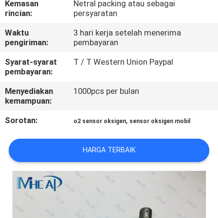
Kemasan
Netral packing atau sebagai
KUALITAS
rincian:
persyaratan
Waktu
3 hari kerja setelah menerima
HUBUNGI
pengiriman:
pembayaran
KAMI
Syarat-syarat
T / T Western Union Paypal
pembayaran:
PERMINTAAN
Menyediakan
1000pcs per bulan
PENAWARAN
kemampuan:
Sorotan:
,
o2 sensor oksigen
sensor oksigen mobil
SITEMAP
HARGA TERBAIK
PRIVACY
POLICY