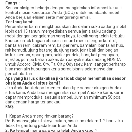
Fungsi:
Sensor oksigen bekerja dengan mengirimkan informasi ke unit
kontrol mesin kendaraan Anda (ECU) untuk membantu mobil
Anda berjalan efisien serta mengurangi emisi.
Tentang kami:
Perusahaan kami mengkhususkan diri dalam suku cadang mobil
lebih dari 15 tahun, menyediakan semua jenis suku cadang
mobil dengan pengalaman yang kaya, teknik yang telah terbukti.
Khusus untuk bagian chassis: mount mesin, lengan kontrol,
bantalan rem, cakram rem, kaliper rem, bantalan, bantalan hub,
rak kemudi, ujung batang tir, ujung rack, joint ball, dan bagian
listrik: sensor, spring jam, saklar jendela, busi, koil pengapian,
injektor, pompa bahan bakar, dan banyak suku cadang HONDA
untuk Accord, Civic, Crv, Fit, City, Odyssey. Kami sangat berharap
bisa menjalin hubungan kerja sama bisnis selamanya dan
persahabatan.
Apa yang harus dilakukan jika tidak dapat menemukan sensor
oksigen Anda di situs kami?
Jika Anda tidak dapat menemukan tipe sensor oksigen Anda di
situs kami, Anda bisa mengirimkan sampel Anda ke kami, kami
dapat memproduksi sesuai sampel. Jumlah minimum 50 pcs,
dan dengan harga terjangkau.
FAQ:
1.
Kapan Anda mengirimkan barang?
Re: Biasanya, jika stoknya cukup, bisa kirim dalam 1-2 hari. Jika
tidak tergantung pada kuantitas Anda.
2. Ke tempat mana saja yang telah Anda ekspor?