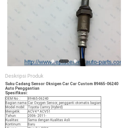
Deskripsi Produk
Suku Cadang Sensor Oksigen Car Car Custom 89465-06240
Auto Penggantian
Spesifikasi:
OEM No .:
89465-06240
Bagian nama:
Car Oxygen Sensor, pengganti otomatis bagian
Model mobil:
Toyota Camry (Hybird)
Mengetik:
ACV4 * ACV51
Tahun:
2006- 2011-
Kualitas:
Sama dengan Kualitas Asli
Kontinum:
Baru