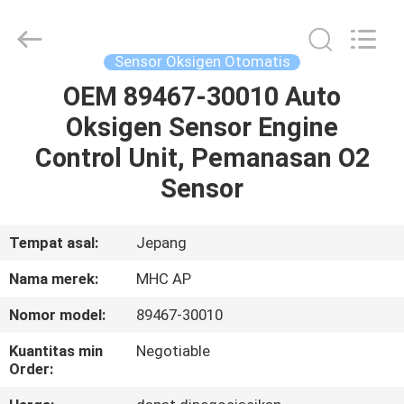
MHC
Linkway
Auto
Parts
Limited.
Sensor Oksigen Otomatis
All
Rights
Reserved.
OEM 89467-30010 Auto
RUMAH
Oksigen Sensor Engine
PRODUK
Control Unit, Pemanasan O2
Sensor
TENTANG
KAMI
Tempat asal:
Jepang
Nama merek:
MHC AP
TUR
Nomor model:
89467-30010
PABRIK
Kuantitas min
Negotiable
Order:
KONTROL