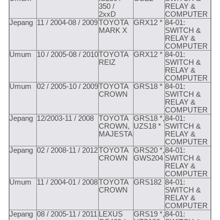
350 /
RELAY &
2xxD
COMPUTER
Jepang
11 / 2004-08 / 2009
TOYOTA
GRX12 *
84-01:
MARK X
SWITCH &
RELAY &
COMPUTER
Umum
10 / 2005-08 / 2010
TOYOTA
GRX12 *
84-01:
REIZ
SWITCH &
RELAY &
COMPUTER
Umum
02 / 2005-10 / 2009
TOYOTA
GRS18 *
84-01:
CROWN
SWITCH &
RELAY &
COMPUTER
Jepang
12/2003-11 / 2008
TOYOTA
GRS18 *,
84-01:
CROWN,
UZS18 *
SWITCH &
MAJESTA
RELAY &
COMPUTER
Jepang
02 / 2008-11 / 2012
TOYOTA
GRS20 *,
84-01:
CROWN
GWS204
SWITCH &
RELAY &
COMPUTER
Umum
11 / 2004-01 / 2008
TOYOTA
GRS182
84-01:
CROWN
SWITCH &
RELAY &
COMPUTER
Jepang
08 / 2005-11 / 2011
LEXUS
GRS19 *,
84-01: