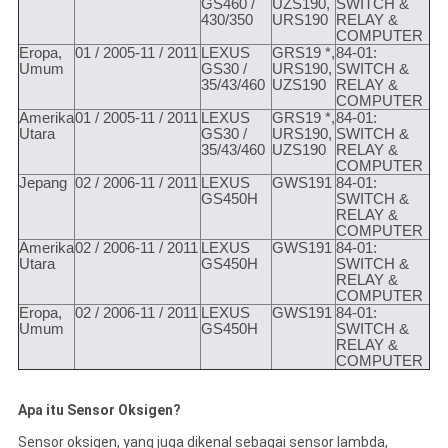
GS460 /
UZS190,
SWITCH &
430/350
URS190
RELAY &
COMPUTER
Eropa,
01 / 2005-11 / 2011
LEXUS
GRS19 *,
84-01:
Umum
GS30 /
URS190,
SWITCH &
35/43/460
UZS190
RELAY &
COMPUTER
Amerika
01 / 2005-11 / 2011
LEXUS
GRS19 *,
84-01:
Utara
GS30 /
URS190,
SWITCH &
35/43/460
UZS190
RELAY &
COMPUTER
Jepang
02 / 2006-11 / 2011
LEXUS
GWS191
84-01:
GS450H
SWITCH &
RELAY &
COMPUTER
Amerika
02 / 2006-11 / 2011
LEXUS
GWS191
84-01:
Utara
GS450H
SWITCH &
RELAY &
COMPUTER
Eropa,
02 / 2006-11 / 2011
LEXUS
GWS191
84-01:
Umum
GS450H
SWITCH &
RELAY &
COMPUTER
Apa itu Sensor Oksigen?
Sensor oksigen, yang juga dikenal sebagai sensor lambda,