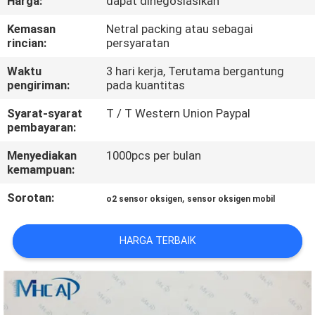
Harga:
dapat dinegosiasikan
KUALITAS
Kemasan
Netral packing atau sebagai
rincian:
persyaratan
HUBUNGI
Waktu
3 hari kerja, Terutama bergantung
KAMI
pengiriman:
pada kuantitas
Syarat-syarat
T / T Western Union Paypal
PERMINTAAN
pembayaran:
PENAWARAN
Menyediakan
1000pcs per bulan
kemampuan:
SITEMAP
Sorotan:
,
o2 sensor oksigen
sensor oksigen mobil
PRIVACY
HARGA TERBAIK
POLICY