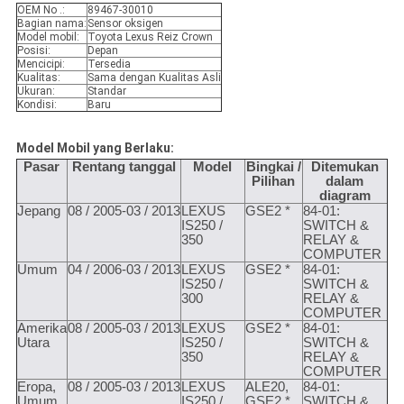
OEM No .:
89467-30010
Bagian nama:
Sensor oksigen
Model mobil:
Toyota Lexus Reiz Crown
Posisi:
Depan
Mencicipi:
Tersedia
Kualitas:
Sama dengan Kualitas Asli
Ukuran:
Standar
Kondisi:
Baru
Model Mobil yang Berlaku:
Pasar
Rentang tanggal
Model
Bingkai /
Ditemukan
Pilihan
dalam
diagram
Jepang
08 / 2005-03 / 2013
LEXUS
GSE2 *
84-01:
IS250 /
SWITCH &
350
RELAY &
COMPUTER
Umum
04 / 2006-03 / 2013
LEXUS
GSE2 *
84-01:
IS250 /
SWITCH &
300
RELAY &
COMPUTER
Amerika
08 / 2005-03 / 2013
LEXUS
GSE2 *
84-01:
Utara
IS250 /
SWITCH &
350
RELAY &
COMPUTER
Eropa,
08 / 2005-03 / 2013
LEXUS
ALE20,
84-01:
Umum
IS250 /
GSE2 *
SWITCH &