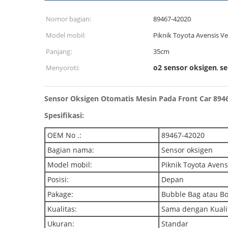
Nomor bagian:
89467-42020
Model mobil:
Piknik Toyota Avensis V
Panjang:
35cm
o2 sensor oksigen
se
Menyoroti:
,
Sensor Oksigen Otomatis Mesin Pada Front Car 89
Spesifikasi:
OEM No .:
89467-42020
Bagian nama:
Sensor oksigen
Model mobil:
Piknik Toyota Avens
Posisi:
Depan
Pakage:
Bubble Bag atau B
Kualitas:
Sama dengan Kualit
Ukuran:
Standar