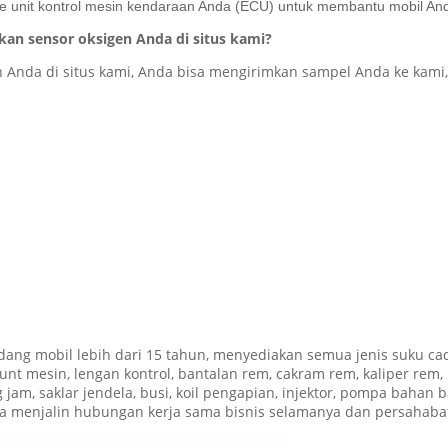
e unit kontrol mesin kendaraan Anda (ECU) untuk membantu mobil Anda
an sensor oksigen Anda di situs kami?
n Anda di situs kami, Anda bisa mengirimkan sampel Anda ke kam
ang mobil lebih dari 15 tahun, menyediakan semua jenis suku ca
unt mesin, lengan kontrol, bantalan rem, cakram rem, kaliper rem, 
pring jam, saklar jendela, busi, koil pengapian, injektor, pompa ba
 bisa menjalin hubungan kerja sama bisnis selamanya dan persahaba