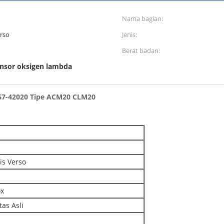
Nama bagian:
erso
Jenis:
Berat badan:
nsor oksigen lambda
467-42020 Tipe ACM20 CLM20
is Verso
ox
as Asli