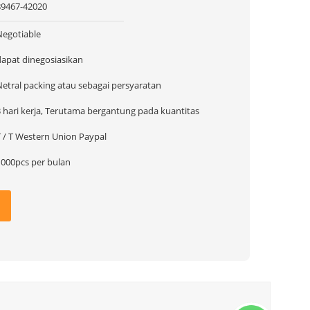
89467-42020
Negotiable
dapat dinegosiasikan
Netral packing atau sebagai persyaratan
3 hari kerja, Terutama bergantung pada kuantitas
T / T Western Union Paypal
1000pcs per bulan