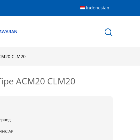
Indonesian
NAWARAN
 ACM20 CLM20
 Tipe ACM20 CLM20
Jepang
MHC AP