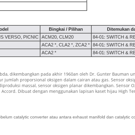
odel
Bingkai / Pilihan
Ditemukan d
S VERSO, PICNIC
ACM20, CLM20
84-01: SWITCH & 
ACA2 *, CLA2 *, ZCA2 *
84-01: SWITCH & 
ACA2 *
84-01: SWITCH & 
ambda, dikembangkan pada akhir 1960an oleh Dr. Gunter Bauman u
r jumlah proporsional oksigen dalam cairan atau gas. Sensor oksi
diproduksi massal, sensor oksigen planar dikembangkan. Sensor 
 Accord. Dibuat dengan menggunakan lapisan kaset hijau High Tem
belum catalytic converter atau antara exhaust manifold dan catalytic c