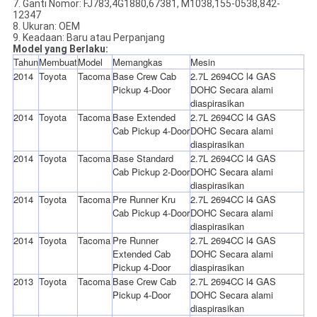
7. Ganti Nomor: FJ783,4G1880,67381, M1038,155-0538,842-
12347
8. Ukuran: OEM
9. Keadaan: Baru atau Perpanjang
Model yang Berlaku:
Tahun
Membuat
Model
Memangkas
Mesin
2014
Toyota
Tacoma
Base Crew Cab
2.7L 2694CC l4 GAS
Pickup 4-Door
DOHC Secara alami
diaspirasikan
2014
Toyota
Tacoma
Base Extended
2.7L 2694CC l4 GAS
Cab Pickup 4-Door
DOHC Secara alami
diaspirasikan
2014
Toyota
Tacoma
Base Standard
2.7L 2694CC l4 GAS
Cab Pickup 2-Door
DOHC Secara alami
diaspirasikan
2014
Toyota
Tacoma
Pre Runner Kru
2.7L 2694CC l4 GAS
Cab Pickup 4-Door
DOHC Secara alami
diaspirasikan
2014
Toyota
Tacoma
Pre Runner
2.7L 2694CC l4 GAS
Extended Cab
DOHC Secara alami
Pickup 4-Door
diaspirasikan
2013
Toyota
Tacoma
Base Crew Cab
2.7L 2694CC l4 GAS
Pickup 4-Door
DOHC Secara alami
diaspirasikan