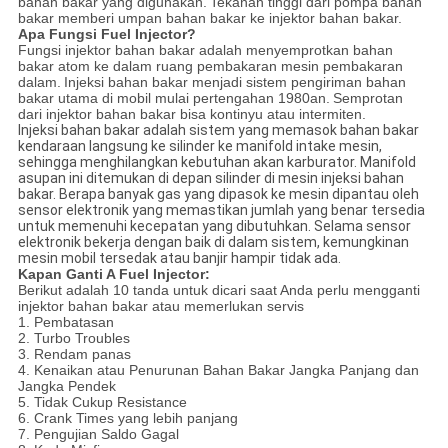
bahan bakar yang digunakan.
Tekanan tinggi dari pompa bahan
bakar memberi umpan bahan bakar ke injektor bahan bakar.
Apa Fungsi Fuel Injector?
Fungsi injektor bahan bakar adalah menyemprotkan bahan
bakar atom ke dalam ruang pembakaran mesin pembakaran
dalam.
Injeksi bahan bakar menjadi sistem pengiriman bahan
bakar utama di mobil mulai pertengahan 1980an.
Semprotan
dari injektor bahan bakar bisa kontinyu atau intermiten.
Injeksi bahan bakar adalah sistem yang memasok bahan bakar
kendaraan langsung ke silinder ke manifold intake mesin,
sehingga menghilangkan kebutuhan akan karburator. Manifold
asupan ini ditemukan di depan silinder di mesin injeksi bahan
bakar. Berapa banyak gas yang dipasok ke mesin dipantau oleh
sensor elektronik yang memastikan jumlah yang benar tersedia
untuk memenuhi kecepatan yang dibutuhkan. Selama sensor
elektronik bekerja dengan baik di dalam sistem, kemungkinan
mesin mobil tersedak atau banjir hampir tidak ada.
Kapan Ganti A Fuel Injector:
Berikut adalah 10 tanda untuk dicari saat Anda perlu mengganti
injektor bahan bakar atau memerlukan servis
1. Pembatasan
2. Turbo Troubles
3. Rendam panas
4. Kenaikan atau Penurunan Bahan Bakar Jangka Panjang dan
Jangka Pendek
5. Tidak Cukup Resistance
6. Crank Times yang lebih panjang
7. Pengujian Saldo Gagal