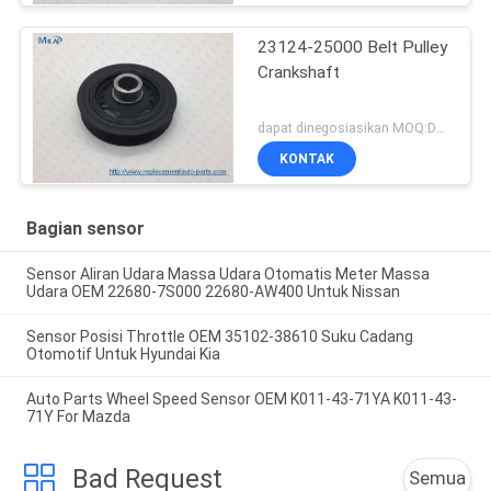
23124-25000 Belt Pulley
Crankshaft
dapat dinegosiasikan MOQ:Dapat dinegosiasikan
KONTAK
Bagian sensor
Sensor Aliran Udara Massa Udara Otomatis Meter Massa
Udara OEM 22680-7S000 22680-AW400 Untuk Nissan
Sensor Posisi Throttle OEM 35102-38610 Suku Cadang
Otomotif Untuk Hyundai Kia
Auto Parts Wheel Speed Sensor OEM K011-43-71YA K011-43-
71Y For Mazda
Bad Request
Semua