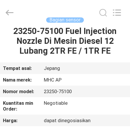
MHC
Linkway
Auto
Parts
Limited.
Bagian sensor
All
Rights
Reserved.
23250-75100 Fuel Injection
RUMAH
Nozzle Di Mesin Diesel 12
PRODUK
Lubang 2TR FE / 1TR FE
TENTANG
Tempat asal:
Jepang
KAMI
Nama merek:
MHC AP
Nomor model:
23250-75100
TUR
Kuantitas min
Negotiable
PABRIK
Order:
Harga:
dapat dinegosiasikan
KONTROL