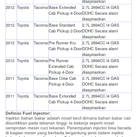
diaspirasikan
2012
Toyota
Tacoma
Base Extended
2.7L 2694CC l4 GAS
Cab Pickup 4-Door
DOHC Secara alami
diaspirasikan
2012
Toyota
Tacoma
Base Standard
2.7L 2694CC l4 GAS
Cab Pickup 2-Door
DOHC Secara alami
diaspirasikan
2012
Toyota
Tacoma
Pre Runner Kru
2.7L 2694CC l4 GAS
Cab Pickup 4-Door
DOHC Secara alami
diaspirasikan
2012
Toyota
Tacoma
Pre Runner
2.7L 2694CC l4 GAS
Extended Cab
DOHC Secara alami
Pickup 4-Door
diaspirasikan
2011
Toyota
Tacoma
Base Crew Cab
2.7L 2694CC l4 GAS
Pickup 4-Door
DOHC Secara alami
diaspirasikan
2011
Toyota
Tacoma
Base Extended
2.7L 2694CC l4 GAS
Cab Pickup 4-Door
DOHC Secara alami
diaspirasikan
Definisi Fuel Injector:
Injektor bahan bakar adalah nosel kecil dimana bahan bakar cair
disuntikkan pada tekanan tinggi.
Ia bekerja seperti nosel
semprotan mesin cuci tekanan.
Penempatan injector bisa berada
di bagian mesin yang berbeda tergantung jenis sistem injeksi