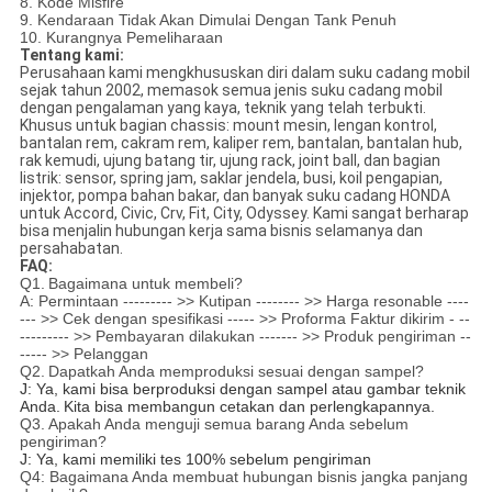
8. Kode Misfire
9. Kendaraan Tidak Akan Dimulai Dengan Tank Penuh
10. Kurangnya Pemeliharaan
Tentang kami:
Perusahaan kami mengkhususkan diri dalam suku cadang mobil
sejak tahun 2002, memasok semua jenis suku cadang mobil
dengan pengalaman yang kaya, teknik yang telah terbukti.
Khusus untuk bagian chassis: mount mesin, lengan kontrol,
bantalan rem, cakram rem, kaliper rem, bantalan, bantalan hub,
rak kemudi, ujung batang tir, ujung rack, joint ball, dan bagian
listrik: sensor, spring jam, saklar jendela, busi, koil pengapian,
injektor, pompa bahan bakar, dan banyak suku cadang HONDA
untuk Accord, Civic, Crv, Fit, City, Odyssey. Kami sangat berharap
bisa menjalin hubungan kerja sama bisnis selamanya dan
persahabatan.
FAQ:
Q1.
Bagaimana untuk membeli?
A: Permintaan --------- >> Kutipan -------- >> Harga resonable ----
--- >> Cek dengan spesifikasi ----- >> Proforma Faktur dikirim - --
--------- >> Pembayaran dilakukan ------- >> Produk pengiriman --
----- >> Pelanggan
Q2.
Dapatkah Anda memproduksi sesuai dengan sampel?
J: Ya, kami bisa berproduksi dengan sampel atau gambar teknik
Anda.
Kita bisa membangun cetakan dan perlengkapannya.
Q3.
Apakah Anda menguji semua barang Anda sebelum
pengiriman?
J: Ya, kami memiliki tes 100% sebelum pengiriman
Q4: Bagaimana Anda membuat hubungan bisnis jangka panjang