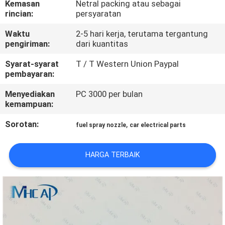
Kemasan
Netral packing atau sebagai
KUALITAS
rincian:
persyaratan
Waktu
2-5 hari kerja, terutama tergantung
HUBUNGI
pengiriman:
dari kuantitas
KAMI
Syarat-syarat
T / T Western Union Paypal
pembayaran:
PERMINTAAN
Menyediakan
PC 3000 per bulan
PENAWARAN
kemampuan:
Sorotan:
,
fuel spray nozzle
car electrical parts
SITEMAP
HARGA TERBAIK
PRIVACY
POLICY