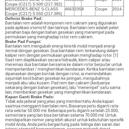
Coupe (C217) S 500 (217.382)
MERCEDES-BENZ S-CLASS
4663
335
8
Coupe
2014-
Coupe (C217) S 550 (217.385)
Definisi Brake Pad:
Bantalan rem adalah komponen rem cakram yang digunakan
pada aplikasi otomotif dan lainnya. Bantalan rem adalah pelat
penahan baja dengan bahan gesekan yang menempel pada
permukaan yang menghadap rotor rem cakram.
Brake Pad Fungsi:
Bantalan rem mengubah energi kinetik mobil menjadi energi
termal dengan gesekan. Dua bantalan rem terkandung dalam
kaliper rem dengan permukaan gesekan menghadap rotor. [1]
Saat rem diaplikasikan secara hidraulik, klem caliper atau
meremas dua bantalan bersama ke dalam rotor berputar untuk
memperlambat / menghentikan kendaraan. Ketika bantalan rem
dipanaskan dengan kontak dengan rotor, ia memindahkan
sejumlah kecil bahan gesekan ke piringan, mengubahnya
menjadi abu-abu kusam. Pad rem dan cakram (keduanya
sekarang dengan bahan gesekan), lalu "menempel" satu sama
lain, memberikan gesekan yang menghentikan kendaraan.
Kapan Ganti Brake Pads:
Tidak ada jadwal yang jelas yang memberitahu Anda kapan
saatnya mengganti bantalan rem, Biasanya perlu diganti rata-
rata sekitar 50.000 mil. Beberapa perlu diganti setelah 25.000,
sementara yang lain bisa bertahan selama 70.000 mil. Untuk
mendapatkan nomor yang lebih akurat untuk kebutuhan spesifik
mobil Anda, Anda perlu bergantung pada telinga dan saran dari