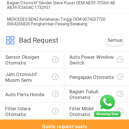
Bagian Otomotif Silinder Slave Pusat OEM AB39-7C560-AB
AB397C560AC 1732931
MERCEDES BENZ Ketahanan Tinggi OEM 0074207720
0064206820 Penghentian Pasang Belakang
Bad Request
Semua
Sensor Oksigen 
Auto Power Window 
Otomatis
Switch
Jam Otomotif 
Pengapian Otomatis
Musim Semi
Bagian Tubuh 
Auto Parts Honda
Otomatis
Filter Udara 
Filter Mobil 
Otomatis
Otomatis
Quote request suatu