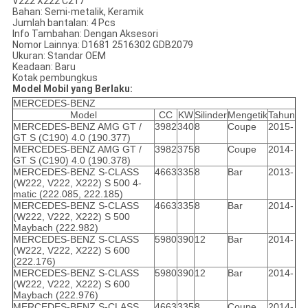
V222 X222 C217
Bahan: Semi-metalik, Keramik
Jumlah bantalan: 4 Pcs
Info Tambahan: Dengan Aksesori
Nomor Lainnya: D1681 2516302 GDB2079
Ukuran: Standar OEM
Keadaan: Baru
Kotak pembungkus
Model Mobil yang Berlaku:
MERCEDES-BENZ
Model
CC
KW
Silinder
Mengetik
Tahun
MERCEDES-BENZ AMG GT /
3982
340
8
Coupe
2015-
GT S (C190) 4.0 (190.377)
MERCEDES-BENZ AMG GT /
3982
375
8
Coupe
2014-
GT S (C190) 4.0 (190.378)
MERCEDES-BENZ S-CLASS
4663
335
8
Bar
2013-
(W222, V222, X222) S 500 4-
matic (222.085, 222.185)
MERCEDES-BENZ S-CLASS
4663
335
8
Bar
2014-
(W222, V222, X222) S 500
Maybach (222.982)
MERCEDES-BENZ S-CLASS
5980
390
12
Bar
2014-
(W222, V222, X222) S 600
(222.176)
MERCEDES-BENZ S-CLASS
5980
390
12
Bar
2014-
(W222, V222, X222) S 600
Maybach (222.976)
MERCEDES-BENZ S-CLASS
4663
335
8
Coupe
2014-