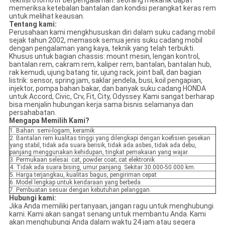
teknisi otomotif berpengalaman. seorang mekanik dapat
memeriksa ketebalan bantalan dan kondisi perangkat keras rem
untuk melihat keausan.
Tentang kami:
Perusahaan kami mengkhususkan diri dalam suku cadang mobil
sejak tahun 2002, memasok semua jenis suku cadang mobil
dengan pengalaman yang kaya, teknik yang telah terbukti.
Khusus untuk bagian chassis: mount mesin, lengan kontrol,
bantalan rem, cakram rem, kaliper rem, bantalan, bantalan hub,
rak kemudi, ujung batang tir, ujung rack, joint ball, dan bagian
listrik: sensor, spring jam, saklar jendela, busi, koil pengapian,
injektor, pompa bahan bakar, dan banyak suku cadang HONDA
untuk Accord, Civic, Crv, Fit, City, Odyssey. Kami sangat berharap
bisa menjalin hubungan kerja sama bisnis selamanya dan
persahabatan.
Mengapa Memilih Kami?
1. Bahan: semi-logam, keramik
2. Bantalan rem kualitas tinggi yang dilengkapi dengan koefisien gesekan
yang stabil, tidak ada suara berisik, tidak ada asbes, tidak ada debu,
panjang menggunakan kehidupan, tingkat pemakaian yang wajar.
3. Permukaan selesai: cat, powder coat; cat elektronik
4. Tidak ada suara bising, umur panjang. Sekitar 30.000-50.000 km.
5. Harga terjangkau, kualitas bagus, pengiriman cepat
6. Model lengkap untuk kendaraan yang berbeda
7. Pembuatan sesuai dengan kebutuhan pelanggan.
Hubungi kami:
Jika Anda memiliki pertanyaan, jangan ragu untuk menghubungi
kami. Kami akan sangat senang untuk membantu Anda. Kami
akan menghubungi Anda dalam waktu 24 jam atau segera