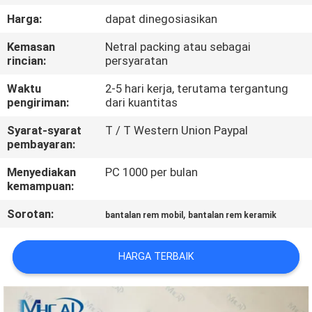
KUALITAS
Harga:
dapat dinegosiasikan
Kemasan
Netral packing atau sebagai
HUBUNGI
rincian:
persyaratan
KAMI
Waktu
2-5 hari kerja, terutama tergantung
pengiriman:
dari kuantitas
PERMINTAAN
Syarat-syarat
T / T Western Union Paypal
PENAWARAN
pembayaran:
Menyediakan
PC 1000 per bulan
kemampuan:
SITEMAP
Sorotan:
,
bantalan rem mobil
bantalan rem keramik
PRIVACY
POLICY
HARGA TERBAIK