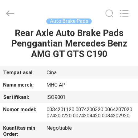
MHC
Linkway
Auto
Parts
Limited.
Auto Brake Pads
All
Rights
Reserved.
Rear Axle Auto Brake Pads
RUMAH
Penggantian Mercedes Benz
PRODUK
AMG GT GTS C190
TENTANG
Tempat asal:
Cina
KAMI
Nama merek:
MHC AP
Sertifikasi:
ISO9001
TUR
Nomor model:
0084201120 0074200320 0064207020
PABRIK
074200220 0074204420 0084202920
Kuantitas min
Negotiable
KONTROL
Order: