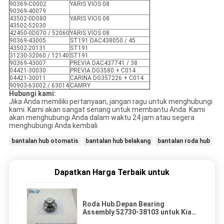
90369-C0002
YARIS VIOS 08
90369-40079
43502-0D080
YARIS VIOS 08
43502-52030
42450-0D070 / 52060
YARIS VIOS 08
90369-43005
ST191 DAC438050 / 45
43502-20131
ST191
31230-32060 / 12140
ST191
90369-43007
PREVIA DAC437741 / 38
04421-30030
PREVIA DG3580 + C014
04421-30011
CARINA DG357226 + C014
90903-63002 / 63014
CAMRY
Hubungi kami:
Jika Anda memiliki pertanyaan, jangan ragu untuk menghubungi
kami. Kami akan sangat senang untuk membantu Anda. Kami
akan menghubungi Anda dalam waktu 24 jam atau segera
menghubungi Anda kembali.
bantalan hub otomatis
bantalan hub belakang
bantalan roda hub
Dapatkan Harga Terbaik untuk
Roda Hub Depan Bearing
Assembly 52730-38103 untuk Kia
Magentis Optima