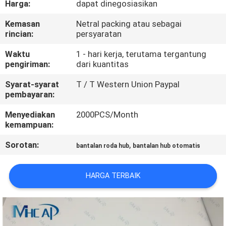
Harga:
dapat dinegosiasikan
KUALITAS
Kemasan
Netral packing atau sebagai
rincian:
persyaratan
HUBUNGI
KAMI
Waktu
1 - hari kerja, terutama tergantung
pengiriman:
dari kuantitas
Syarat-syarat
T / T Western Union Paypal
PERMINTAAN
pembayaran:
PENAWARAN
Menyediakan
2000PCS/Month
kemampuan:
SITEMAP
Sorotan:
,
bantalan roda hub
bantalan hub otomatis
PRIVACY
HARGA TERBAIK
POLICY