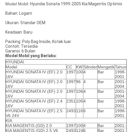
Model Mobil:
Hyundai Sonata 1999-2005 Kia Magentis Optimis
Bahan: Logam
Ukuran: Standar OEM
Keadaan: Baru
Packing: Poly Bag Inside, Kotak luar
Contoh: Tersedia
Garansi: 6 Bulan
Model Mobil yang Berlaku:
HYUNDAI
Model
CC
KW
Silinder
Mengetik
Tahun
HYUNDAI SONATA IV (EF) 2.0
1997
100
4
Bar
1998-
16V
2001
HYUNDAI SONATA IV (EF) 2.0
1997
96
4
Bar
2001-
16V
2004
HYUNDAI SONATA IV (EF) 2.0
1997
106
4
Bar
2001-
16V
2004
HYUNDAI SONATA IV (EF) 2.4
2351
105
4
Bar
1998-
16V
2001
HYUNDAI SONATA IV (EF) 2.5
2493
118
6
Bar
1998-
V6 24V
2001
KIA
KIA MAGENTIS (GD) 2.0
1997
100
4
Bar
2001-
KIA MAGENTIS (GD) 2,5 V6
2493
124
6
Bar
2001-