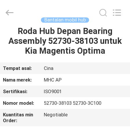
MHC
Linkway
Auto
Parts
Limited.
Bantalan mobil hub
All
Rights
Reserved.
Roda Hub Depan Bearing
RUMAH
Assembly 52730-38103 untuk
PRODUK
Kia Magentis Optima
TENTANG
Tempat asal:
Cina
KAMI
Nama merek:
MHC AP
Sertifikasi:
ISO9001
TUR
Nomor model:
52730-38103 52730-3C100
PABRIK
Kuantitas min
Negotiable
Order:
KONTROL