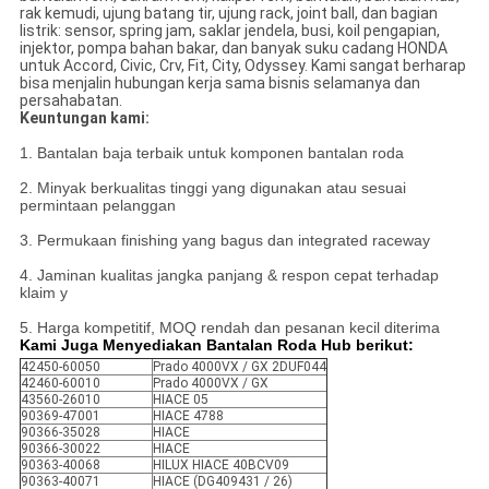
rak kemudi, ujung batang tir, ujung rack, joint ball, dan bagian
listrik: sensor, spring jam, saklar jendela, busi, koil pengapian,
injektor, pompa bahan bakar, dan banyak suku cadang HONDA
untuk Accord, Civic, Crv, Fit, City, Odyssey. Kami sangat berharap
bisa menjalin hubungan kerja sama bisnis selamanya dan
persahabatan.
Keuntungan kami:
1. Bantalan baja terbaik untuk komponen bantalan roda
2. Minyak berkualitas tinggi yang digunakan atau sesuai
permintaan pelanggan
3. Permukaan finishing yang bagus dan integrated raceway
4. Jaminan kualitas jangka panjang & respon cepat terhadap
klaim y
5. Harga kompetitif, MOQ rendah dan pesanan kecil diterima
Kami Juga Menyediakan Bantalan Roda Hub berikut:
42450-60050
Prado 4000VX / GX 2DUF044
42460-60010
Prado 4000VX / GX
43560-26010
HIACE 05
90369-47001
HIACE 4788
90366-35028
HIACE
90366-30022
HIACE
90363-40068
HILUX HIACE 40BCV09
90363-40071
HIACE (DG409431 / 26)