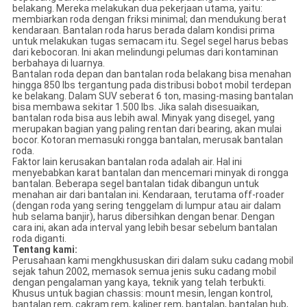
belakang. Mereka melakukan dua pekerjaan utama, yaitu:
membiarkan roda dengan friksi minimal; dan mendukung berat
kendaraan. Bantalan roda harus berada dalam kondisi prima
untuk melakukan tugas semacam itu. Segel segel harus bebas
dari kebocoran. Ini akan melindungi pelumas dari kontaminan
berbahaya di luarnya.
Bantalan roda depan dan bantalan roda belakang bisa menahan
hingga 850 lbs tergantung pada distribusi bobot mobil terdepan
ke belakang. Dalam SUV seberat 6 ton, masing-masing bantalan
bisa membawa sekitar 1.500 lbs. Jika salah disesuaikan,
bantalan roda bisa aus lebih awal. Minyak yang disegel, yang
merupakan bagian yang paling rentan dari bearing, akan mulai
bocor. Kotoran memasuki rongga bantalan, merusak bantalan
roda.
Faktor lain kerusakan bantalan roda adalah air. Hal ini
menyebabkan karat bantalan dan mencemari minyak di rongga
bantalan. Beberapa segel bantalan tidak dibangun untuk
menahan air dari bantalan ini. Kendaraan, terutama off-roader
(dengan roda yang sering tenggelam di lumpur atau air dalam
hub selama banjir), harus dibersihkan dengan benar. Dengan
cara ini, akan ada interval yang lebih besar sebelum bantalan
roda diganti.
Tentang kami:
Perusahaan kami mengkhususkan diri dalam suku cadang mobil
sejak tahun 2002, memasok semua jenis suku cadang mobil
dengan pengalaman yang kaya, teknik yang telah terbukti.
Khusus untuk bagian chassis: mount mesin, lengan kontrol,
bantalan rem, cakram rem, kaliper rem, bantalan, bantalan hub,