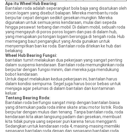
Apa itu Wheel Hub Bearing:
Bantalan roda adalah seperangkat bola baja yang disatukan oleh
cincin logam yang disebut balapan. Mereka membantu roda
berputar cepat dengan sedikit gesekan mungkin. Mereka
digunakan untuk semua jenis kendaraan, mulai dari sepeda
hingga pesawat terbang dan mobil. Di dalam mobil, sebuah roda
yang mengayuh di poros poros logam dan pas di dalam hub,
yang merupakan potongan logam berongga di tengah roda. Hub
memegang baut pengangkut yang Anda gunakan untuk
menyempitkan ban ke roda. Bantalan roda ditekan ke hub dari
belakang.
Wheel Hub Bearing Fungsi:
bantalan tumit melakukan dua pekerjaan yang sangat penting
dalam suspensi kendaraan. Bantalan roda memungkinkan roda
berputar dengan fungsi minim, dan mereka juga mendukung
bobot kendaraan.
Untuk dapat melakukan kedua pekerjaan ini, bantalan harus
dalam kondisi sempurna. Segel juga harus bocor bebas untuk
menjaga agar pelumas di dalam bantalan dan kontaminan
keluar.
Tentang Bearing Roda:
Bantalan roda berfungsi sangat mirip dengan bantalan biasa
yang ditemukan pada roda inline skate atau motor listrik. Roda
berputar dengan mulus dan tenang. Tanpa bantalan roda, roda
kendaraan kita akan langsung padam dari gesekan, membuat
kita tidak punya uang sepeser pun karena terus mengganti.
Sedangkan untuk kendaraan roda 4, masing-masing memiliki
sepasang bantalan roda depan dan sepasang bantalan roda