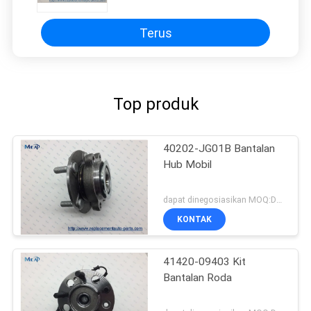
Terus
Top produk
40202-JG01B Bantalan
Hub Mobil
dapat dinegosiasikan MOQ:Dapat dinegosiasikan
KONTAK
41420-09403 Kit
Bantalan Roda