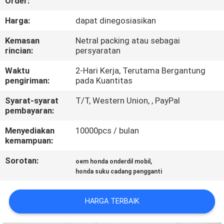
Order:
KUALITAS
Harga:
dapat dinegosiasikan
HUBUNGI
Kemasan
Netral packing atau sebagai
rincian:
persyaratan
KAMI
Waktu
2-Hari Kerja, Terutama Bergantung
pengiriman:
pada Kuantitas
PERMINTAAN
Syarat-syarat
T/T, Western Union, , PayPal
PENAWARAN
pembayaran:
Menyediakan
10000pcs / bulan
SITEMAP
kemampuan:
Sorotan:
,
oem honda onderdil mobil
PRIVACY
honda suku cadang pengganti
POLICY
HARGA TERBAIK