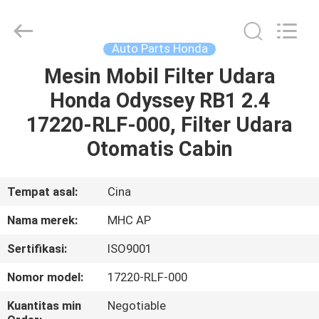
MHC
Linkway
Auto
Parts
Limited.
Auto Parts Honda
All
Rights
Reserved.
Mesin Mobil Filter Udara
RUMAH
Honda Odyssey RB1 2.4
PRODUK
17220-RLF-000, Filter Udara
Otomatis Cabin
TENTANG
KAMI
Tempat asal:
Cina
Nama merek:
MHC AP
TUR
Sertifikasi:
ISO9001
PABRIK
Nomor model:
17220-RLF-000
KONTROL
Kuantitas min
Negotiable