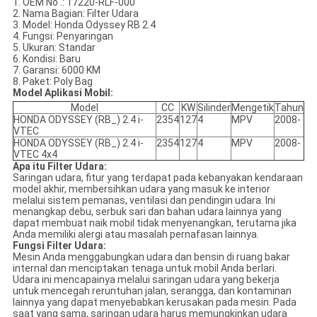
1. OEM No .: 17220-RLF-000
2. Nama Bagian: Filter Udara
3. Model: Honda Odyssey RB 2.4
4. Fungsi: Penyaringan
5. Ukuran: Standar
6. Kondisi: Baru
7. Garansi: 6000 KM
8. Paket: Poly Bag
Model Aplikasi Mobil:
Model
CC
KW
Silinder
Mengetik
Tahun
HONDA ODYSSEY (RB_) 2.4 i-
2354
127
4
MPV
2008-
VTEC
HONDA ODYSSEY (RB_) 2.4 i-
2354
127
4
MPV
2008-
VTEC 4x4
Apa itu Filter Udara:
Saringan udara, fitur yang terdapat pada kebanyakan kendaraan
model akhir, membersihkan udara yang masuk ke interior
melalui sistem pemanas, ventilasi dan pendingin udara. Ini
menangkap debu, serbuk sari dan bahan udara lainnya yang
dapat membuat naik mobil tidak menyenangkan, terutama jika
Anda memiliki alergi atau masalah pernafasan lainnya.
Fungsi Filter Udara:
Mesin Anda menggabungkan udara dan bensin di ruang bakar
internal dan menciptakan tenaga untuk mobil Anda berlari.
Udara ini mencapainya melalui saringan udara yang bekerja
untuk mencegah reruntuhan jalan, serangga, dan kontaminan
lainnya yang dapat menyebabkan kerusakan pada mesin. Pada
saat yang sama, saringan udara harus memungkinkan udara