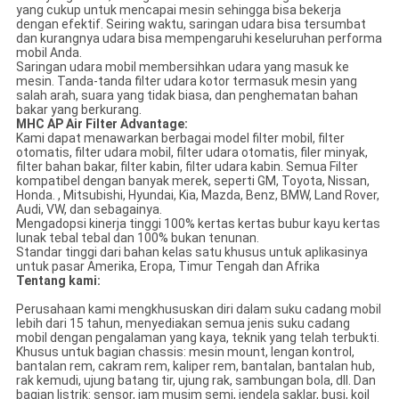
yang cukup untuk mencapai mesin sehingga bisa bekerja
dengan efektif. Seiring waktu, saringan udara bisa tersumbat
dan kurangnya udara bisa mempengaruhi keseluruhan performa
mobil Anda.
Saringan udara mobil membersihkan udara yang masuk ke
mesin. Tanda-tanda filter udara kotor termasuk mesin yang
salah arah, suara yang tidak biasa, dan penghematan bahan
bakar yang berkurang.
MHC AP Air Filter Advantage:
Kami dapat menawarkan berbagai model filter mobil, filter
otomatis, filter udara mobil, filter udara otomatis, filer minyak,
filter bahan bakar, filter kabin, filter udara kabin. Semua Filter
kompatibel dengan banyak merek, seperti GM, Toyota, Nissan,
Honda. , Mitsubishi, Hyundai, Kia, Mazda, Benz, BMW, Land Rover,
Audi, VW, dan sebagainya.
Mengadopsi kinerja tinggi 100% kertas kertas bubur kayu kertas
lunak tebal tebal dan 100% bukan tenunan.
Standar tinggi dari bahan kelas satu khusus untuk aplikasinya
untuk pasar Amerika, Eropa, Timur Tengah dan Afrika
Tentang kami:
Perusahaan kami mengkhususkan diri dalam suku cadang mobil
lebih dari 15 tahun, menyediakan semua jenis suku cadang
mobil dengan pengalaman yang kaya, teknik yang telah terbukti.
Khusus untuk bagian chassis: mesin mount, lengan kontrol,
bantalan rem, cakram rem, kaliper rem, bantalan, bantalan hub,
rak kemudi, ujung batang tir, ujung rak, sambungan bola, dll. Dan
bagian listrik: sensor, jam musim semi, jendela saklar, busi, koil