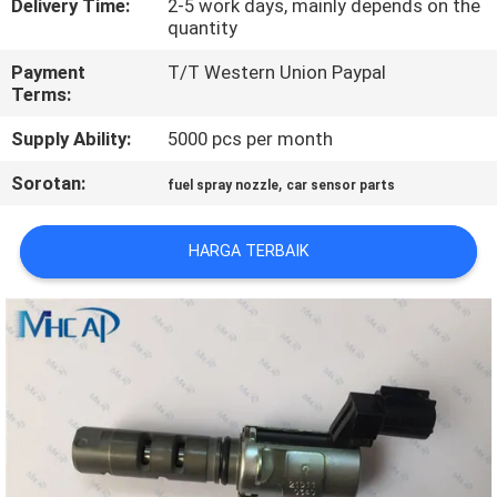
Delivery Time:
2-5 work days, mainly depends on the
KUALITAS
quantity
Payment
T/T Western Union Paypal
HUBUNGI
Terms:
KAMI
Supply Ability:
5000 pcs per month
Sorotan:
,
fuel spray nozzle
car sensor parts
PERMINTAAN
PENAWARAN
HARGA TERBAIK
SITEMAP
PRIVACY
POLICY