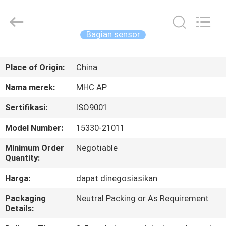
MHC
Linkway
Auto
Parts
Limited.
Bagian sensor
All
Rights
Reserved.
RUMAH
Place of Origin:
China
PRODUK
Nama merek:
MHC AP
Sertifikasi:
ISO9001
TENTANG
Model Number:
15330-21011
KAMI
Minimum Order
Negotiable
Quantity:
TUR
Harga:
dapat dinegosiasikan
PABRIK
Packaging
Neutral Packing or As Requirement
Details:
KONTROL