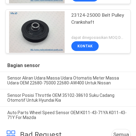
23124-25000 Belt Pulley
Crankshaft
dapat dinegosiasikan MOQ:Dapat dinegosiasikan
KONTAK
Bagian sensor
Sensor Aliran Udara Massa Udara Otomatis Meter Massa
Udara OEM 22680-7S000 22680-AW400 Untuk Nissan
Sensor Posisi Throttle OEM 35102-38610 Suku Cadang
Otomotif Untuk Hyundai Kia
Auto Parts Wheel Speed Sensor OEM K011-43-71YA K011-43-
71Y For Mazda
Bad Request
Semua