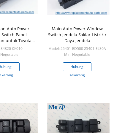
nan Auto Power
Main Auto Power Window
Switch Panel
Switch Jendela Saklar Listrik /
an untuk Toyota
Daya Jendela
lux Vigo
 84820-0K010
Model: 25401-ED500 25401-EL30A
 Negotiable
Min: Negotiable
Hubungi
Hubungi
ekarang
sekarang