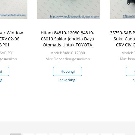
wer Window
Hitam 84810-12080 84810-
35750-SAE-P
CRV 02-06
08010 Saklar Jendela Daya
Suku Cada
E-P01
Otomatis Untuk TOYOTA
CRV CIVIC
-SAE-P01
Model: 84810-12080
Model: 
gosiasikan
Min: Dapat dinegosiasikan
Min: bis
i
Hubungi
ng
sekarang
s