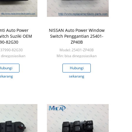
nti Auto Power
NISSAN Auto Power Window
itch Suziki OEM
Switch Penggantian 25401-
90-82G30
ZP40B
 37990-82G30
Model: 25401-ZP40B
a dinegosiasikan
Min: bisa dinegosiasikan
Hubungi
Hubungi
ekarang
sekarang