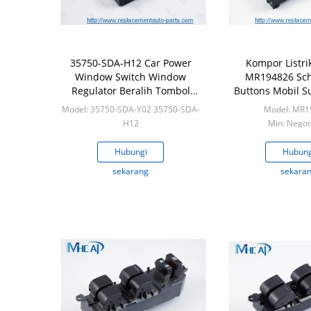
35750-SDA-H12 Car Power
Kompor Listri
Window Switch Window
MR194826 Sch
Regulator Beralih Tombol
Buttons Mobil 
Jendela Mobil
Model: 35750-SDA-Y02 35750-SDA-
Model: MR1
H12
Min: Negot
Min: Negotiable
Hubungi
Hubung
sekarang
sekara