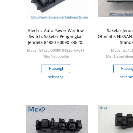
Electric Auto Power Window
Sakelar Jend
Switch, Sakelar Pengangkat
Otomatis NISSAN
Jendela 84820-60090 84820-
Stand
AA011
Model: 84820-60090 84820-AA011
Model: 2540
Min: Negotiable
Min: Dapat dine
Hubungi
Hubung
sekarang
sekara