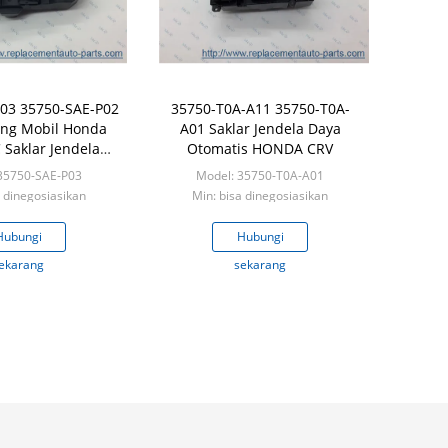
03 35750-SAE-P02
35750-T0A-A11 35750-T0A-
ng Mobil Honda
A01 Saklar Jendela Daya
 Saklar Jendela
Otomatis HONDA CRV
Listrik
35750-SAE-P03
Model: 35750-T0A-A01
a dinegosiasikan
Min: bisa dinegosiasikan
Hubungi
Hubungi
ekarang
sekarang