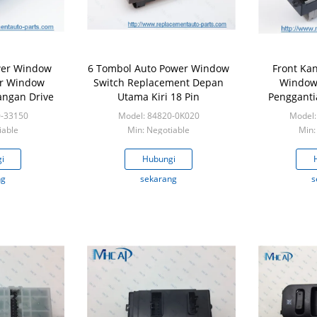
ower Window
6 Tombol Auto Power Window
Front Ka
er Window
Switch Replacement Depan
Window 
angan Drive
Utama Kiri 18 Pin
Pengganti
Hi
0-33150
Model: 84820-0K020
Model:
iable
Min: Negotiable
Min:
i
Hubungi
ng
sekarang
s