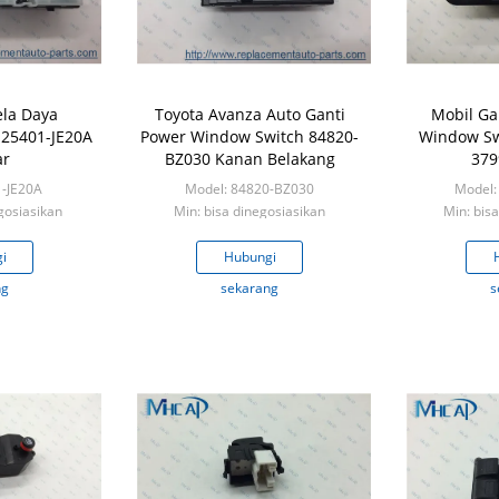
ela Daya
Toyota Avanza Auto Ganti
Mobil Ga
 25401-JE20A
Power Window Switch 84820-
Window Sw
ar
BZ030 Kanan Belakang
379
1-JE20A
Model: 84820-BZ030
Model:
gosiasikan
Min: bisa dinegosiasikan
Min: bis
i
Hubungi
ng
sekarang
s