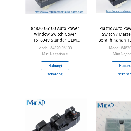
84820-06100 Auto Power
Plastic Auto P
Window Switch Cover
Switch / Mast
TS16949 Standar OEM
Beralih Kanan T
Intertek
Model: 84820-06100
Model: 8482
Min: Negotiable
Min: Negot
Hubungi
Hubung
sekarang
sekara