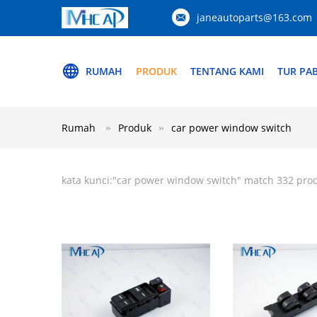
janeautoparts@163.com
RUMAH
PRODUK
TENTANG KAMI
TUR PAB
Rumah
Produk
car power window switch
kata kunci:"
car power window switch
" match 332 pro