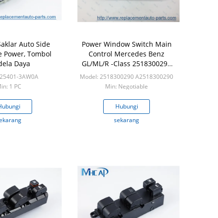
aklar Auto Side
Power Window Switch Main
de Power, Tombol
Control Mercedes Benz
dela Daya
GL/ML/R -Class 2518300290
A2518300290
 25401-3AW0A
Model: 2518300290 A2518300290
in: 1 PC
Min: Negotiable
Hubungi
Hubungi
ekarang
sekarang