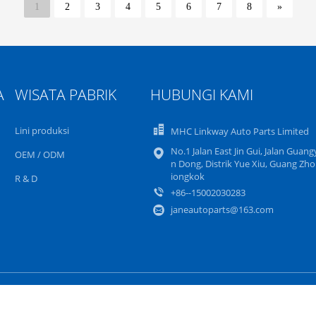
1
2
3
4
5
6
7
8
»
A
WISATA PABRIK
HUBUNGI KAMI
Lini produksi
MHC Linkway Auto Parts Limited
No.1 Jalan East Jin Gui, Jalan Guan
OEM / ODM
n Dong, Distrik Yue Xiu, Guang Zho
iongkok
R & D
+86--15002030283
janeautoparts@163.com
Sitemap
Kebijakan pribadi
Situs Seluler