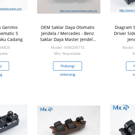
k Gerimis
OEM Saklar Daya Otomatis
Diagram S
ematic 5
Jendela / Mercedes - Benz
Driver Si
Suku Cadang
Saklar Daya Master Jendela
Jen
1698206710
94826
Model: 1698206710
Model:
iable
Min: Negotiable
M
i
Hubungi
ng
sekarang
s