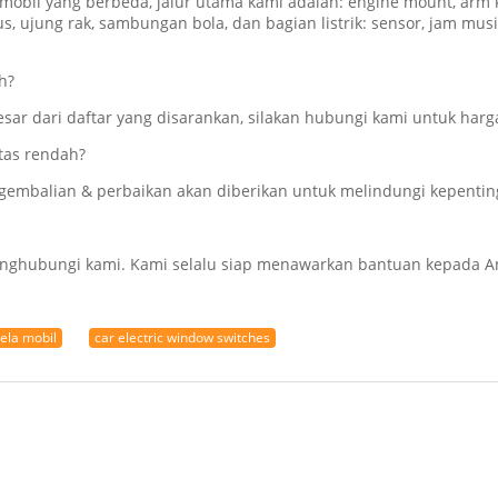
mobil yang berbeda, jalur utama kami adalah: engine mount, arm ko
, ujung rak, sambungan bola, dan bagian listrik: sensor, jam musim 
h?
sar dari daftar yang disarankan, silakan hubungi kami untuk harga
tas rendah?
engembalian & perbaikan akan diberikan untuk melindungi kepenti
 menghubungi kami. Kami selalu siap menawarkan bantuan kepada
ela mobil
car electric window switches