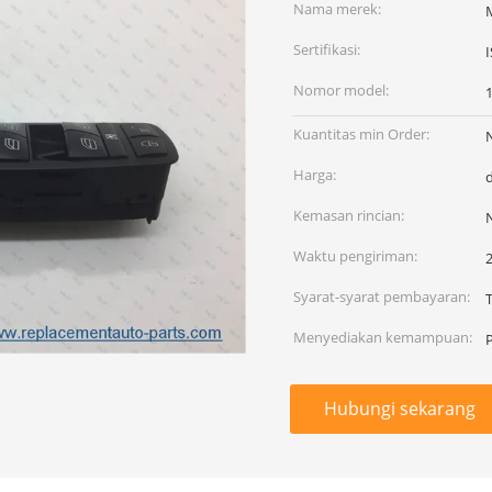
Nama merek:
Sertifikasi:
Nomor model:
Kuantitas min Order:
Harga:
Kemasan rincian:
Waktu pengiriman:
2
Syarat-syarat pembayaran:
Menyediakan kemampuan:
Hubungi sekarang