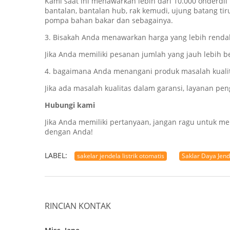
Kami saat ini menawarkan lebih dari 10.000 onderdil 
bantalan, bantalan hub, rak kemudi, ujung batang tirus
pompa bahan bakar dan sebagainya.
3. Bisakah Anda menawarkan harga yang lebih renda
Jika Anda memiliki pesanan jumlah yang jauh lebih be
4. bagaimana Anda menangani produk masalah kuali
Jika ada masalah kualitas dalam garansi, layanan p
Hubungi kami
Jika Anda memiliki pertanyaan, jangan ragu untuk
dengan Anda!
LABEL:
sakelar jendela listrik otomatis
Saklar Daya Jend
RINCIAN KONTAK