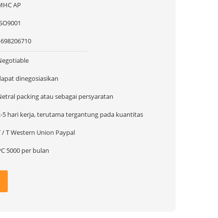
MHC AP
ISO9001
1698206710
Negotiable
dapat dinegosiasikan
Netral packing atau sebagai persyaratan
-5 hari kerja, terutama tergantung pada kuantitas
T / T Western Union Paypal
PC 5000 per bulan