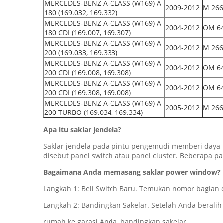
MERCEDES-BENZ A-CLASS (W169) A
2009-2012
M 266
180 (169.032, 169.332)
MERCEDES-BENZ A-CLASS (W169) A
2004-2012
OM 64
180 CDI (169.007, 169.307)
MERCEDES-BENZ A-CLASS (W169) A
2004-2012
M 266
200 (169.033, 169.333)
MERCEDES-BENZ A-CLASS (W169) A
2004-2012
OM 64
200 CDI (169.008, 169.308)
MERCEDES-BENZ A-CLASS (W169) A
2004-2012
OM 64
200 CDI (169.308, 169.008)
MERCEDES-BENZ A-CLASS (W169) A
2005-2012
M 266
200 TURBO (169.034, 169.334)
Apa itu saklar jendela?
Saklar jendela pada pintu pengemudi memberi daya p
disebut panel switch atau panel cluster. Beberapa pa
Bagaimana Anda memasang saklar power window?
Langkah 1: Beli Switch Baru. Temukan nomor bagian
Langkah 2: Bandingkan Sakelar. Setelah Anda beralih 
rumah ke garasi Anda, bandingkan sakelar.