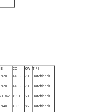
NE
CC
KW
TIPE
.920
1498
70
Hatchback
.920
1498
70
Hatchback
0.942
1991
60
Hatchback
.940
1699
85
Hatchback