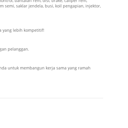
ntrol, bantalan rem, disc brake, caliper rem,
semi, saklar jendela, busi, koil pengapian, injektor,
 yang lebih kompetitif!
ngan pelanggan.
 Anda untuk membangun kerja sama yang ramah