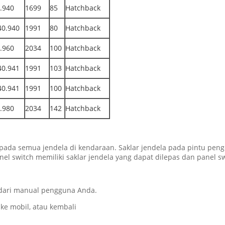
.940
1699
85
Hatchback
0.940
1991
80
Hatchback
.960
2034
100
Hatchback
0.941
1991
103
Hatchback
0.941
1991
100
Hatchback
.980
2034
142
Hatchback
ada semua jendela di kendaraan. Saklar jendela pada pintu peng
nel switch memiliki saklar jendela yang dapat dilepas dan panel s
 dari manual pengguna Anda.
ke mobil, atau kembali