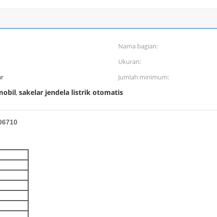
Nama bagian:
Ukuran:
ar
Jumlah minimum:
mobil
sakelar jendela listrik otomatis
,
06710