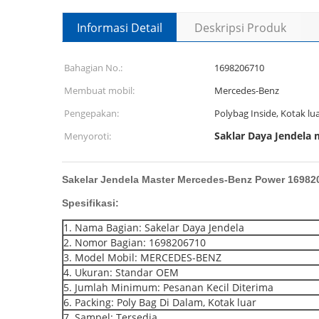
Informasi Detail
Deskripsi Produk
Bahagian No.:
1698206710
Membuat mobil:
Mercedes-Benz
Pengepakan:
Polybag Inside, Kotak lu
Saklar Daya Jendela 
Menyoroti:
Sakelar Jendela Master Mercedes-Benz Power 16982
Spesifikasi:
1. Nama Bagian: Sakelar Daya Jendela
2. Nomor Bagian: 1698206710
3. Model Mobil: MERCEDES-BENZ
4. Ukuran: Standar OEM
5. Jumlah Minimum: Pesanan Kecil Diterima
6. Packing: Poly Bag Di Dalam, Kotak luar
7. Sampel: Tersedia