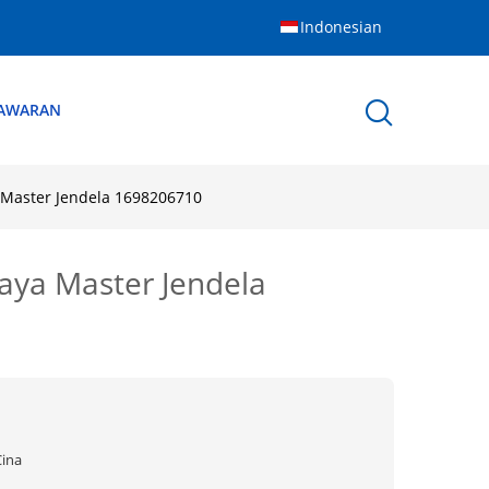
Indonesian
NAWARAN
 Master Jendela 1698206710
aya Master Jendela
Cina