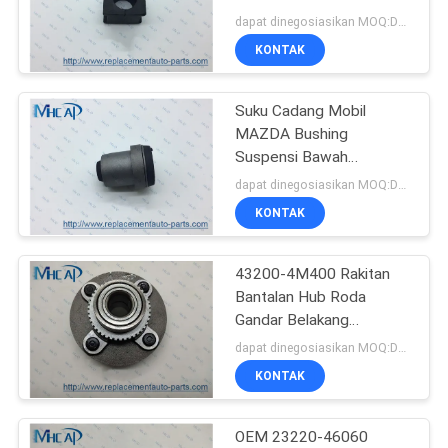
156 MAZDA FORD
dapat dinegosiasikan MOQ:Dapat dinegosiasikan
KONTAK
256
Suku Cadang Mobil
Auto Parts Honda
MAZDA Bushing
Suspensi Bawah
UR5634470 UR56-34-
dapat dinegosiasikan MOQ:Dapat dinegosiasikan
470B
KONTAK
43200-4M400 Rakitan
13
Bantalan Hub Roda
Bagian Tubuh
Gandar Belakang
Otomatis Untuk NISSAN
dapat dinegosiasikan MOQ:Dapat dinegosiasikan
Otomatis
KONTAK
OEM 23220-46060