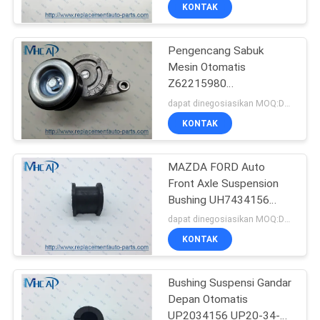
KUALITAS
KONTAK
Pengencang Sabuk
HUBUNGI
78
Mesin Otomatis
KAMI
Z62215980
Jam Otomotif
Z62215980A
dapat dinegosiasikan MOQ:Dapat dinegosiasikan
Musim Semi
PERMINTAAN
KONTAK
PENAWARAN
MAZDA FORD Auto
Front Axle Suspension
SITEMAP
Bushing UH7434156
117
UH74-34-156
dapat dinegosiasikan MOQ:Dapat dinegosiasikan
PRIVACY
KONTAK
Pengapian otomatis
POLICY
Bushing Suspensi Gandar
Depan Otomatis
UP2034156 UP20-34-