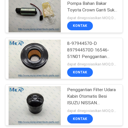
Pompa Bahan Bakar
Toyota Crown Ganti Suku
80
Cadang Mobil
dapat dinegosiasikan MOQ:Dapat dinegosiasikan
Filter Udara
KONTAK
Otomatis
8-97944570-D
897944570D 16546-
51N01 Penggantian
Filter Udara Otomatis
dapat dinegosiasikan MOQ:Dapat dinegosiasikan
ISUZU NISSAN
KONTAK
111
Filter Mobil
Penggantian Filter Udara
Kabin Otomatis Besi
Otomatis
ISUZU NISSAN
897916993D 8-
dapat dinegosiasikan MOQ:Dapat dinegosiasikan
97916993-D 16403-
KONTAK
T6500 16403-89TA1