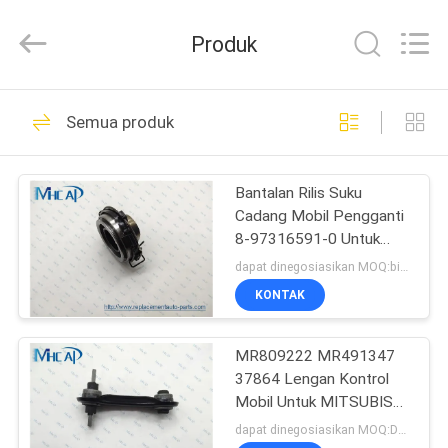
MHC
Linkway
Auto
Produk
Parts
Limited.
All
Rights
Reserved.
RUMAH
108
Semua produk
Sensor Oksigen
PRODUK
Otomatis
Bantalan Rilis Suku
Cadang Mobil Pengganti
TENTANG
8-97316591-0 Untuk
KAMI
ISUZU D-MAX I
dapat dinegosiasikan MOQ:bisa dinegosiasikan
KONTAK
61
TUR
Auto Power Window
MR809222 MR491347
PABRIK
37864 Lengan Kontrol
Switch
Mobil Untuk MITSUBISHI
KONTROL
CARISMA
dapat dinegosiasikan MOQ:Dapat dinegosiasikan