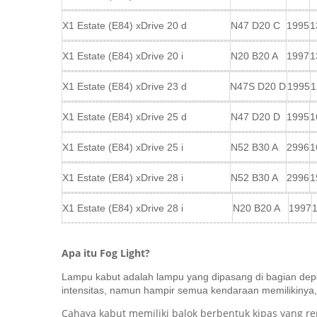
X1 Estate (E84) xDrive 20 d
N47 D20 C
1995
1
X1 Estate (E84) xDrive 20 i
N20 B20 A
1997
1
X1 Estate (E84) xDrive 23 d
N47S D20 D
1995
1
X1 Estate (E84) xDrive 25 d
N47 D20 D
1995
1
X1 Estate (E84) xDrive 25 i
N52 B30 A
2996
1
X1 Estate (E84) xDrive 28 i
N52 B30 A
2996
1
X1 Estate (E84) xDrive 28 i
N20 B20 A
1997
Apa itu Fog Light?
Lampu kabut adalah lampu yang dipasang di bagian depan
intensitas, namun hampir semua kendaraan memilikinya,
Cahaya kabut memiliki balok berbentuk kipas yang 