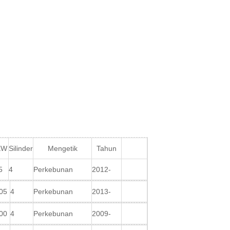
KW
Silinder
Mengetik
Tahun
5
4
Perkebunan
2012-
05
4
Perkebunan
2013-
00
4
Perkebunan
2009-