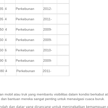
35
4
Perkebunan
2012-
35
4
Perkebunan
2011-
50
4
Perkebunan
2009-
60
4
Perkebunan
2009-
60
6
Perkebunan
2010-
90
6
Perkebunan
2009-
180
4
Perkebunan
2011-
 mobil atau truk yang membantu visibilitas dalam kondisi berkabut at
 dan bantuan mereka sangat penting untuk menavigasi cuaca buruk.
rendah dan datar yang dirancang untuk meningkatkan kemampuan 