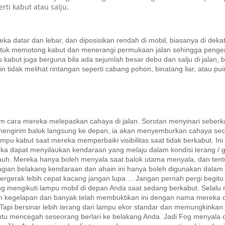
rti kabut atau salju.
eka datar dan lebar, dan diposisikan rendah di mobil, biasanya di dek
uk memotong kabut dan menerangi permukaan jalan sehingga pengemudi
u kabut juga berguna bila ada sejumlah besar debu dan salju di jalan,
tidak melihat rintangan seperti cabang pohon, binatang liar, atau p
m cara mereka melepaskan cahaya di jalan.
Sorotan menyinari seberk
engirim balok langsung ke depan, ia akan menyemburkan cahaya secar
u kabut saat mereka memperbaiki visibilitas saat tidak berkabut.
Ini
ka dapat menyilaukan kendaraan yang melaju dalam kondisi terang / g
auh.
Mereka hanya boleh menyala saat balok utama menyala, dan tentu
agian belakang kendaraan dan ahain ini hanya boleh digunakan dalam 
 bergerak lebih cepat kacang jangan lupa ... Jangan pernah pergi begitu
ng mengikuti lampu mobil di depan Anda saat sedang berkabut.
Selalu
m kegelapan dan banyak telah membuktikan ini dengan nama mereka d
Tapi bersinar lebih terang dari lampu ekor standar dan memungkinkan
ntu mencegah seseorang berlari ke belakang Anda.
Jadi Fog menyala 