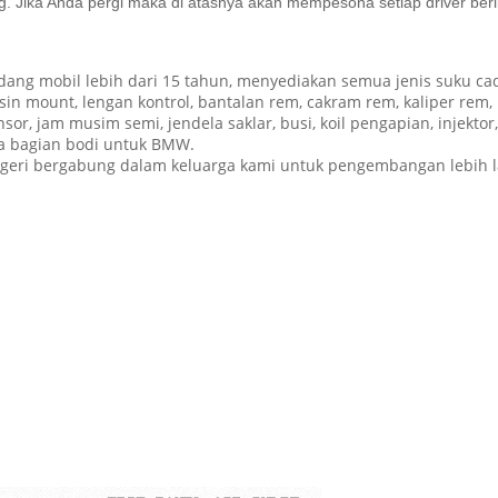
g.
Jika Anda pergi maka di atasnya akan mempesona setiap driver beri
ang mobil lebih dari 15 tahun, menyediakan semua jenis suku ca
sin mount, lengan kontrol, bantalan rem, cakram rem, kaliper rem, 
ensor, jam musim semi, jendela saklar, busi, koil pengapian, injek
uga bagian bodi untuk BMW.
eri bergabung dalam keluarga kami untuk pengembangan lebih la