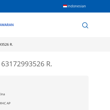
Indonesian
NAWARAN
93526 R.
. 63172993526 R.
Cina
MHC AP