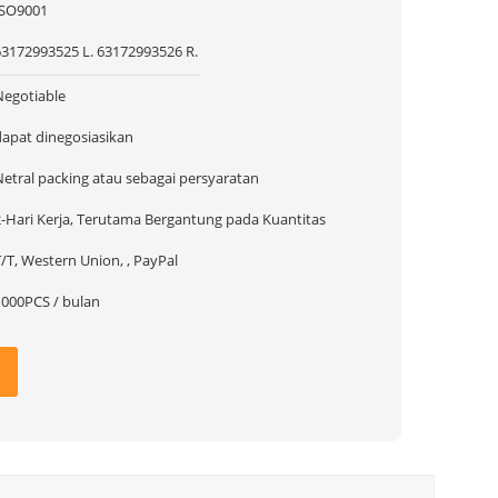
ISO9001
63172993525 L. 63172993526 R.
Negotiable
dapat dinegosiasikan
Netral packing atau sebagai persyaratan
2-Hari Kerja, Terutama Bergantung pada Kuantitas
/T, Western Union, , PayPal
1000PCS / bulan