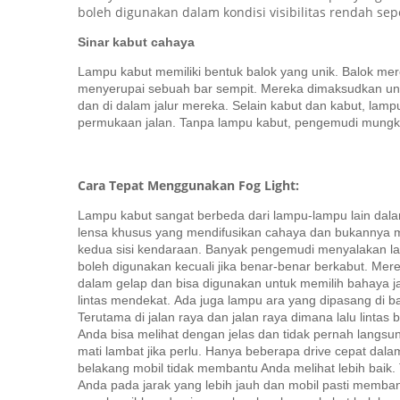
boleh digunakan dalam kondisi visibilitas rendah sepe
Sinar kabut cahaya
Lampu kabut memiliki bentuk balok yang unik.
Balok mer
menyerupai sebuah bar sempit.
Mereka dimaksudkan unt
dan di dalam jalur mereka.
Selain kabut dan kabut, lamp
permukaan jalan.
Tanpa lampu kabut, pengemudi mungkin 
Cara Tepat Menggunakan Fog Light:
Lampu kabut sangat berbeda dari lampu-lampu lain dala
lensa khusus yang mendifusikan cahaya dan bukannya m
kedua sisi kendaraan.
Banyak pengemudi menyalakan lamp
boleh digunakan kecuali jika benar-benar berkabut.
Mere
dalam gelap dan bisa digunakan untuk memilih bahaya j
lintas mendekat.
Ada juga lampu ara yang dipasang di b
Terutama di jalan raya dan jalan raya dimana lalu lintas
Anda bisa melihat dengan jelas dan tidak pernah langsu
mati lambat jika perlu.
Hanya beberapa drive cepat dala
belakang mobil tidak membantu Anda melihat lebih baik.
Anda pada jarak yang lebih jauh dan mobil pasti memba