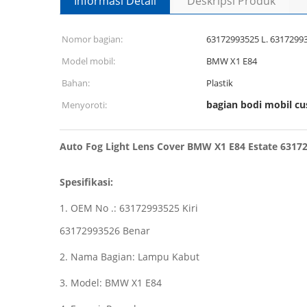
Informasi Detail
Deskripsi Produk
Nomor bagian:
63172993525 L. 63172993
Model mobil:
BMW X1 E84
Bahan:
Plastik
bagian bodi mobil c
Menyoroti:
Auto Fog Light Lens Cover BMW X1 E84 Estate 63172
Spesifikasi:
1. OEM No .: 63172993525 Kiri
63172993526 Benar
2. Nama Bagian: Lampu Kabut
3. Model: BMW X1 E84