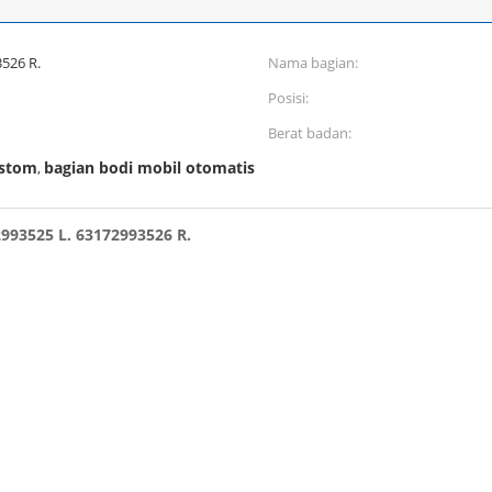
526 R.
Nama bagian:
Posisi:
Berat badan:
ustom
bagian bodi mobil otomatis
,
993525 L. 63172993526 R.