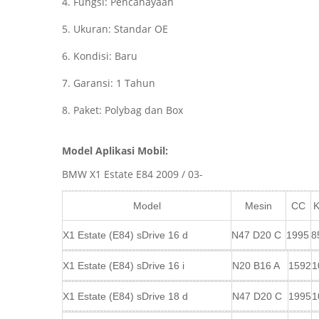
4. Fungsi: Pencahayaan
5. Ukuran: Standar OE
6. Kondisi: Baru
7. Garansi: 1 Tahun
8. Paket: Polybag dan Box
Model Aplikasi Mobil:
BMW X1 Estate E84 2009 / 03-
Model
Mesin
CC
X1 Estate (E84) sDrive 16 d
N47 D20 C
1995
8
X1 Estate (E84) sDrive 16 i
N20 B16 A
1592
1
X1 Estate (E84) sDrive 18 d
N47 D20 C
1995
1