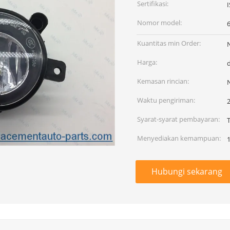
Sertifikasi:
Nomor model:
Kuantitas min Order:
Harga:
Kemasan rincian:
Waktu pengiriman:
Syarat-syarat pembayaran:
T
Menyediakan kemampuan:
Hubungi sekarang