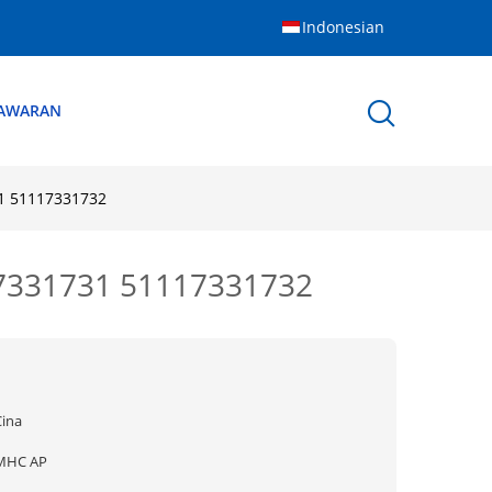
Indonesian
NAWARAN
1 51117331732
17331731 51117331732
Cina
MHC AP