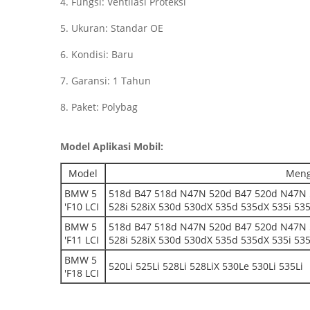
4. Fungsi: Ventilasi Proteksi
5. Ukuran: Standar OE
6. Kondisi: Baru
7. Garansi: 1 Tahun
8. Paket: Polybag
Model Aplikasi Mobil:
Model
Meng
BMW 5
518d B47 518d N47N 520d B47 520d N47N 
'F10 LCI
528i 528iX 530d 530dX 535d 535dX 535i 535
BMW 5
518d B47 518d N47N 520d B47 520d N47N 
'F11 LCI
528i 528iX 530d 530dX 535d 535dX 535i 535
BMW 5
520Li 525Li 528Li 528LiX 530Le 530Li 535Li
'F18 LCI