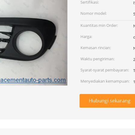
Sertifikasi:
Nomor model:
Kuantitas min Order:
Harga:
Kemasan rincian:
Waktu pengiriman:
Syarat-syarat pembayaran:
T
Menyediakan kemampuan:
Hubungi sekarang