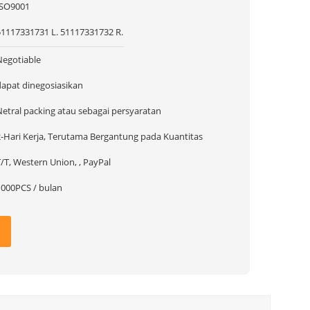
ISO9001
51117331731 L. 51117331732 R.
Negotiable
dapat dinegosiasikan
Netral packing atau sebagai persyaratan
2-Hari Kerja, Terutama Bergantung pada Kuantitas
/T, Western Union, , PayPal
1000PCS / bulan