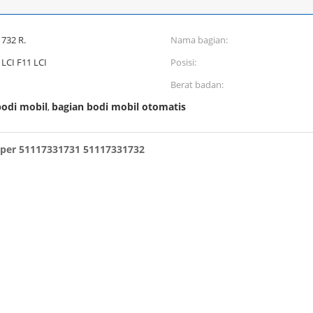
732 R.
Nama bagian:
LCI F11 LCI
Posisi:
Berat badan:
bodi mobil
bagian bodi mobil otomatis
,
mper 51117331731 51117331732