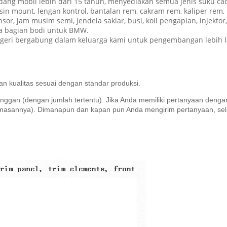
ang mobil lebih dari 15 tahun, menyediakan semua jenis suku ca
sin mount, lengan kontrol, bantalan rem, cakram rem, kaliper rem, 
ensor, jam musim semi, jendela saklar, busi, koil pengapian, injek
uga bagian bodi untuk BMW.
eri bergabung dalam keluarga kami untuk pengembangan lebih la
an kualitas sesuai dengan standar produksi.
gan (dengan jumlah tertentu). Jika Anda memiliki pertanyaan dengan 
emasannya).
Dimanapun dan kapan pun Anda mengirim pertanyaan, selalu