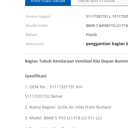
Informasi Detail
Deskripsi Produk
Nomor bagian:
51117331731 L. 51117331
Model mobil:
BMW 5 &#39;F10 LCI F18 
Bahan:
Plastik
penggantian bagian 
Menyoroti:
Bagian Tubuh Kendaraan Ventilasi Kisi Depan Bum
Spesifikasi:
1. OEM No .: 51117331731 Kiri
51117331732 Benar
2. Nama Bagian: Grille Air Inlet Front Bumper
3. Model: BMW 5 'F10 LCI F18 LCI F11 LCI