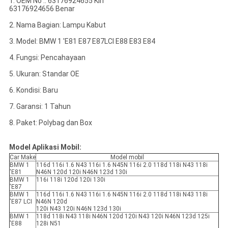
1. OEM No .: 63176924655 Kiri
63176924656 Benar
2. Nama Bagian: Lampu Kabut
3. Model: BMW 1 'E81 E87 E87LCI E88 E83 E84
4. Fungsi: Pencahayaan
5. Ukuran: Standar OE
6. Kondisi: Baru
7. Garansi: 1 Tahun
8. Paket: Polybag dan Box
Model Aplikasi Mobil:
Car Make
Model mobil
BMW 1
116d 116i 1.6 N43 116i 1.6 N45N 116i 2.0 118d 118i N43 118i
'E81
N46N 120d 120i N46N 123d 130i
BMW 1
116i 118i 120d 120i 130i
'E87
BMW 1
116d 116i 1.6 N43 116i 1.6 N45N 116i 2.0 118d 118i N43 118i
'E87 LCI
N46N 120d
120i N43 120i N46N 123d 130i
BMW 1
118d 118i N43 118i N46N 120d 120i N43 120i N46N 123d 125i
'E88
128i N51