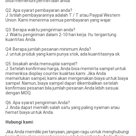
bisa memenuhi permintaan anda.
Q2: Apa syarat pembayaran anda?
J: Istilah pembayarannya adalah T / T atau Paypal Western
Union.
Kami menerima semua pembayaran yang wajar.
Q3: Berapa waktu pengiriman anda?
J: Waktu pengiriman dalam 2-10 hari kerja.
Itu tergantung
kuantitas Anda.
Q4: Berapa jumlah pesanan minimum Anda?
J: untuk produk yang kami punya stok, ada kuantitasnya ok.
Q5: bisakah anda mensuplai sampel?
J: Setelah konfirmasi harga, Anda bisa meminta sampel untuk
memeriksa display counter kualitas kami.
Jika Anda
memerlukan sampel, kami akan mengenakan biaya untuk biaya
sampel. Namun, biaya sampel dapat dikembalikan setelah
konfirmasi pesanan bila jumlah pesanan Anda lebih sesuai
dengan MOQ.
Q6.
Apa syarat pengiriman Anda?
J: Anda dapat memilih salah satu yang paling nyaman atau
hemat biaya untuk Anda.
Hubungi kami:
Jika Anda memiliki pertanyaan, jangan ragu untuk menghubungi