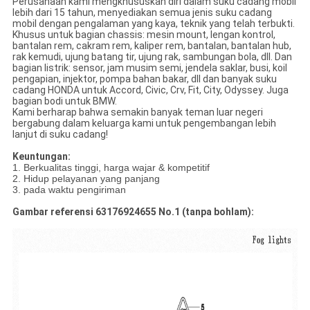
Perusahaan kami mengkhususkan diri dalam suku cadang mobil
lebih dari 15 tahun, menyediakan semua jenis suku cadang
mobil dengan pengalaman yang kaya, teknik yang telah terbukti.
Khusus untuk bagian chassis: mesin mount, lengan kontrol,
bantalan rem, cakram rem, kaliper rem, bantalan, bantalan hub,
rak kemudi, ujung batang tir, ujung rak, sambungan bola, dll. Dan
bagian listrik: sensor, jam musim semi, jendela saklar, busi, koil
pengapian, injektor, pompa bahan bakar, dll dan banyak suku
cadang HONDA untuk Accord, Civic, Crv, Fit, City, Odyssey. Juga
bagian bodi untuk BMW.
Kami berharap bahwa semakin banyak teman luar negeri
bergabung dalam keluarga kami untuk pengembangan lebih
lanjut di suku cadang!
Keuntungan:
1. Berkualitas tinggi, harga wajar & kompetitif
2. Hidup pelayanan yang panjang
3. pada waktu pengiriman
Gambar referensi 63176924655 No.1 (tanpa bohlam):