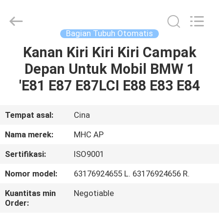
MHC
Linkway
Auto
Parts
Limited.
Bagian Tubuh Otomatis
All
Rights
Reserved.
Kanan Kiri Kiri Kiri Campak
RUMAH
Depan Untuk Mobil BMW 1
PRODUK
'E81 E87 E87LCI E88 E83 E84
TENTANG
Tempat asal:
Cina
KAMI
Nama merek:
MHC AP
Sertifikasi:
ISO9001
TUR
Nomor model:
63176924655 L. 63176924656 R.
PABRIK
Kuantitas min
Negotiable
Order:
KONTROL