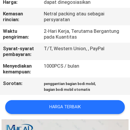
Harga:
dapat dinegosiasikan
KUALITAS
Kemasan
Netral packing atau sebagai
rincian:
persyaratan
HUBUNGI
KAMI
Waktu
2-Hari Kerja, Terutama Bergantung
pengiriman:
pada Kuantitas
Syarat-syarat
T/T, Western Union, , PayPal
PERMINTAAN
pembayaran:
PENAWARAN
Menyediakan
1000PCS / bulan
kemampuan:
SITEMAP
Sorotan:
,
penggantian bagian bodi mobil
bagian bodi mobil otomatis
PRIVACY
POLICY
HARGA TERBAIK