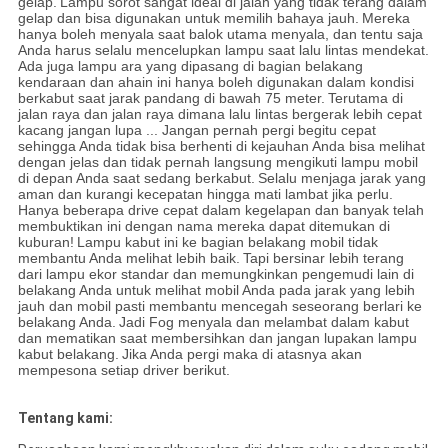
gelap.
Lampu sorot sangat ideal di jalan yang tidak terang dalam
gelap dan bisa digunakan untuk memilih bahaya jauh.
Mereka
hanya boleh menyala saat balok utama menyala, dan tentu saja
Anda harus selalu mencelupkan lampu saat lalu lintas mendekat.
Ada juga lampu ara yang dipasang di bagian belakang
kendaraan dan ahain ini hanya boleh digunakan dalam kondisi
berkabut saat jarak pandang di bawah 75 meter.
Terutama di
jalan raya dan jalan raya dimana lalu lintas bergerak lebih cepat
kacang jangan lupa ... Jangan pernah pergi begitu cepat
sehingga Anda tidak bisa berhenti di kejauhan Anda bisa melihat
dengan jelas dan tidak pernah langsung mengikuti lampu mobil
di depan Anda saat sedang berkabut.
Selalu menjaga jarak yang
aman dan kurangi kecepatan hingga mati lambat jika perlu.
Hanya beberapa drive cepat dalam kegelapan dan banyak telah
membuktikan ini dengan nama mereka dapat ditemukan di
kuburan!
Lampu kabut ini ke bagian belakang mobil tidak
membantu Anda melihat lebih baik.
Tapi bersinar lebih terang
dari lampu ekor standar dan memungkinkan pengemudi lain di
belakang Anda untuk melihat mobil Anda pada jarak yang lebih
jauh dan mobil pasti membantu mencegah seseorang berlari ke
belakang Anda.
Jadi Fog menyala dan melambat dalam kabut
dan mematikan saat membersihkan dan jangan lupakan lampu
kabut belakang.
Jika Anda pergi maka di atasnya akan
mempesona setiap driver berikut.
Tentang kami: