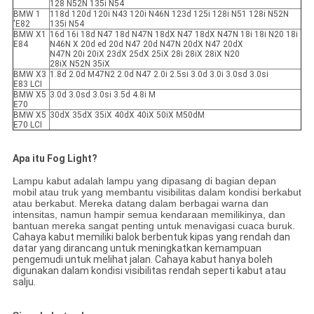
128 N52N 135i N54
BMW 1
118d 120d 120i N43 120i N46N 123d 125i 128i N51 128i N52N
'E82
135i N54
BMW X1
16d 16i 18d N47 18d N47N 18dX N47 18dX N47N 18i 18i N20 18i
E84
N46N X 20d ed 20d N47 20d N47N 20dX N47 20dX
N47N 20i 20iX 23dX 25dX 25iX 28i 28iX 28iX N20
28iX N52N 35iX
BMW X3
1.8d 2.0d M47N2 2.0d N47 2.0i 2.5si 3.0d 3.0i 3.0sd 3.0si
E83 LCI
BMW X5
3.0d 3.0sd 3.0si 3.5d 4.8i M
E70
BMW X5
30dX 35dX 35iX 40dX 40iX 50iX M50dM
E70 LCI
Apa itu Fog Light?
Lampu kabut adalah lampu yang dipasang di bagian depan
mobil atau truk yang membantu visibilitas dalam kondisi berkabut
atau berkabut.
Mereka datang dalam berbagai warna dan
intensitas, namun hampir semua kendaraan memilikinya, dan
bantuan mereka sangat penting untuk menavigasi cuaca buruk.
Cahaya kabut memiliki balok berbentuk kipas yang rendah dan
datar yang dirancang untuk meningkatkan kemampuan
pengemudi untuk melihat jalan. Cahaya kabut hanya boleh
digunakan dalam kondisi visibilitas rendah seperti kabut atau
salju.