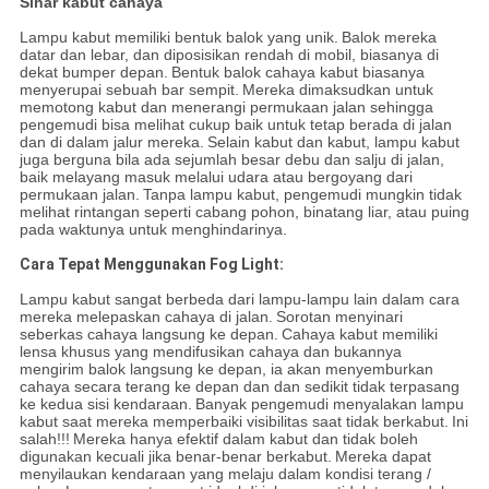
Sinar kabut cahaya
Lampu kabut memiliki bentuk balok yang unik.
Balok mereka
datar dan lebar, dan diposisikan rendah di mobil, biasanya di
dekat bumper depan.
Bentuk balok cahaya kabut biasanya
menyerupai sebuah bar sempit.
Mereka dimaksudkan untuk
memotong kabut dan menerangi permukaan jalan sehingga
pengemudi bisa melihat cukup baik untuk tetap berada di jalan
dan di dalam jalur mereka.
Selain kabut dan kabut, lampu kabut
juga berguna bila ada sejumlah besar debu dan salju di jalan,
baik melayang masuk melalui udara atau bergoyang dari
permukaan jalan.
Tanpa lampu kabut, pengemudi mungkin tidak
melihat rintangan seperti cabang pohon, binatang liar, atau puing
pada waktunya untuk menghindarinya.
Cara Tepat Menggunakan Fog Light:
Lampu kabut sangat berbeda dari lampu-lampu lain dalam cara
mereka melepaskan cahaya di jalan.
Sorotan menyinari
seberkas cahaya langsung ke depan.
Cahaya kabut memiliki
lensa khusus yang mendifusikan cahaya dan bukannya
mengirim balok langsung ke depan, ia akan menyemburkan
cahaya secara terang ke depan dan dan sedikit tidak terpasang
ke kedua sisi kendaraan.
Banyak pengemudi menyalakan lampu
kabut saat mereka memperbaiki visibilitas saat tidak berkabut.
Ini
salah!!!
Mereka hanya efektif dalam kabut dan tidak boleh
digunakan kecuali jika benar-benar berkabut.
Mereka dapat
menyilaukan kendaraan yang melaju dalam kondisi terang /