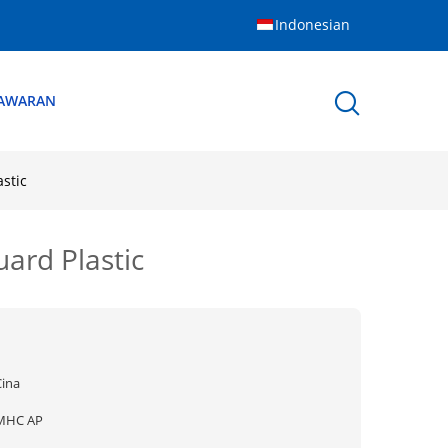
Indonesian
NAWARAN
astic
uard Plastic
Cina
MHC AP