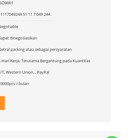
ISO9001
51117049244 51 11 7 049 244
Negotiable
dapat dinegosiasikan
Netral packing atau sebagai persyaratan
2-Hari Kerja, Terutama Bergantung pada Kuantitas
/T, Western Union, , PayPal
10000pcs / bulan