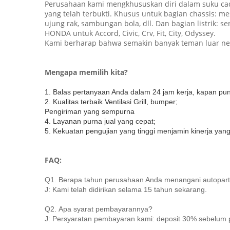
Perusahaan kami mengkhususkan diri dalam suku cad
yang telah terbukti. Khusus untuk bagian chassis: me
ujung rak, sambungan bola, dll. Dan bagian listrik: s
HONDA untuk Accord, Civic, Crv, Fit, City, Odyssey.
Kami berharap bahwa semakin banyak teman luar neg
Mengapa memilih kita?
1. Balas pertanyaan Anda dalam 24 jam kerja, kapan pu
2. Kualitas terbaik Ventilasi Grill, bumper;
Pengiriman yang sempurna
4. Layanan purna jual yang cepat;
5. Kekuatan pengujian yang tinggi menjamin kinerja yang 
FAQ:
Q1.
Berapa tahun perusahaan Anda menangani autopar
J: Kami telah didirikan selama 15 tahun sekarang.
Q2.
Apa syarat pembayarannya?
J: Persyaratan pembayaran kami: deposit 30% sebelum 