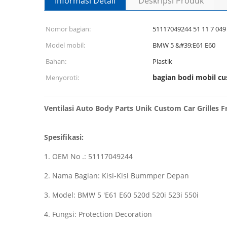
Informasi Detail
Deskripsi Produk
Nomor bagian:
51117049244 51 11 7 049
Model mobil:
BMW 5 &#39;E61 E60
Bahan:
Plastik
bagian bodi mobil c
Menyoroti:
Ventilasi Auto Body Parts Unik Custom Car Grilles Fr
Spesifikasi:
1. OEM No .: 51117049244
2. Nama Bagian: Kisi-Kisi Bummper Depan
3. Model: BMW 5 'E61 E60 520d 520i 523i 550i
4. Fungsi: Protection Decoration