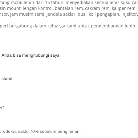
ang mobil lebih dari 15 tahun, menyediakan semua jenis suku ca
sin mount, lengan kontrol, bantalan rem, cakram rem, kaliper rem, 
ensor, jam musim semi, jendela saklar, busi, koil pengapian, injek
eri bergabung dalam keluarga kami untuk pengembangan lebih la
n Anda bisa menghubungi saya;
stabil.
ts?
produksi, saldo 70% sebelum pengiriman.